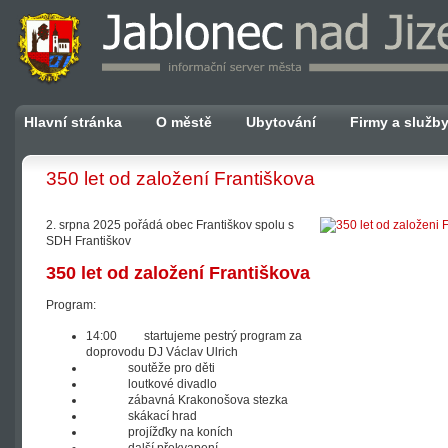
Hlavní stránka
O městě
Ubytování
Firmy a služb
350 let od založení Františkova
2. srpna 2025 pořádá obec Františkov spolu s
SDH Františkov
350 let od založení Františkova
Program:
14:00 startujeme pestrý program za
doprovodu DJ Václav Ulrich
soutěže pro děti
loutkové divadlo
zábavná Krakonošova stezka
skákací hrad
projížďky na koních