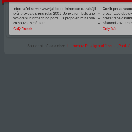
Informační server www.jablonec-krkonose.cz zahájil
Ceník prezentace
svůj provoz v srpnu roku 2001. Jeho cílem bylo a je
prezentace ubytová
vytvoření informačního portálu s propojením na vše
prezentace ostatní
co souvisí s městem
základní záznam 
Celý článek...
Celý článek...
Sousední města a obce:
Harrachov
,
Paseky nad Jizerou
,
Poniklá