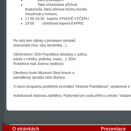
další překvapení
Také očekáváme příchod
Krakonoše, který přinese trochu horské
moudrosti a humoru.
17:00-18:30 kapela SYNOVÉ VÝČEPU
19:00 cimbálová kapela KAPRIC
Po celý den stánky s prodejem výrobků
(moravská vína, sýry, keramika,...)
Občerstvení: SDH Františkov (klobásy z udírny,
párek v rohlíku, polévka, maso,...), SDH
Rokytnice nad Jizerou (sejkory).
Otevřeno bude Muzeum Starý kravín a
památkový Janatův mlýn Buřany.
V rámci programu proběhne promítání "Historie Františkova", sestavené z 
Autobusová doprava zajištěna. Parkování pro auta přímo u areálu. Vstupné
O stránkách
Prezentace