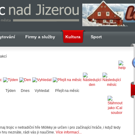
ytování
Firmy a služby
Kultura
Sport
akcí
Týden
Dnes
Vyhledat
Přejít na měsíc
naj trojic v netradiční hře Mölkky je určen i pro začínající hráče, i když tedy
o hru neznáte, rádi vás ji naučíme.
Více informací...