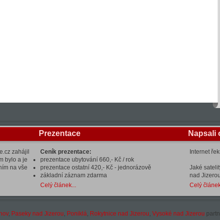
Prezentace
Napsali 
.cz zahájil
Ceník prezentace:
Internet ře
m bylo a je
prezentace ubytování 660,- Kč / rok
ením na vše
prezentace ostatní 420,- Kč - jednorázově
Jaké sateli
základní záznam zdarma
nad Jizerou
Celý článek...
Celý článek
hov
,
Paseky nad Jizerou
,
Poniklá
,
Rokytnice nad Jizerou
,
Vysoké nad Jizerou
partn