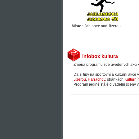
Místo :
Jablonec nad Jizerou
Infobox kultura
Změna programu zde uvedených akcí 
Další tipy na sportovní a kulturní akce
Jizerou
,
Harrachov
, stránkách
Kulturní
Program jediné stálé divadelní scény v