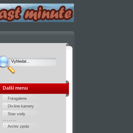
Další menu
Fotogalerie
On-line kamery
Stav vody
- - - - - - -
Archiv zpráv