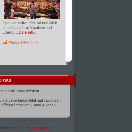
Open air festival Keltská noc 2026 -
tentokrát opět ve Vysokém nad
Jizerou ...
Další info...
Přihlásit RSS Feed
o nás
kne o družici nad městem.
ty a družice budou létat nad Jabloncem
 příštích čtrnáct dní? Jaká je voda v
...
erské město:
Sulzbach (Taunus)