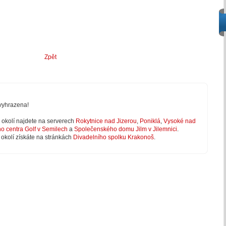
Zpět
vyhrazena!
 v okolí najdete na serverech
Rokytnice nad Jizerou
,
Poniklá
,
Vysoké nad
ho centra Golf v Semilech
a
Společenského domu Jilm v Jilemnici
.
 okolí získáte na stránkách
Divadelního spolku Krakonoš
.