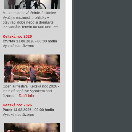
Museum dobové četnické stanice.
Využijte možnosti prohlídky v
otevírací době nebo si domluvte
individuální termín na 606 088 155.
Keltská noc 2026
Čtvrtek 13.08.2026 -
00:00
hodin
Vysoké nad Jizerou
Open air festival Keltská noc 2026 -
tentokrát opět ve Vysokém nad
Jizerou ...
Další info...
Keltská noc 2026
Pátek 14.08.2026 -
00:00
hodin
Vysoké nad Jizerou