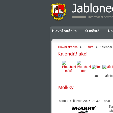
Hlavní stránka
O městě
Ub
Hlavní stránka
Kultura
Kalendář 
Kalendář akcí
Rok
Měsíc
Mölkky
sobota, 6. červen 2026, 08:30 - 18:00
Tur
tut