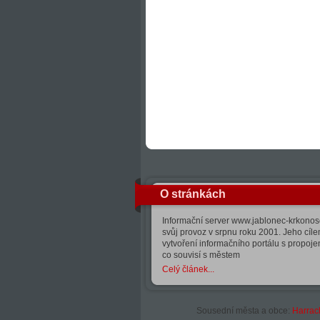
O stránkách
Informační server www.jablonec-krkonose
svůj provoz v srpnu roku 2001. Jeho cíle
vytvoření informačního portálu s propoj
co souvisí s městem
Celý článek...
Sousední města a obce:
Harrac