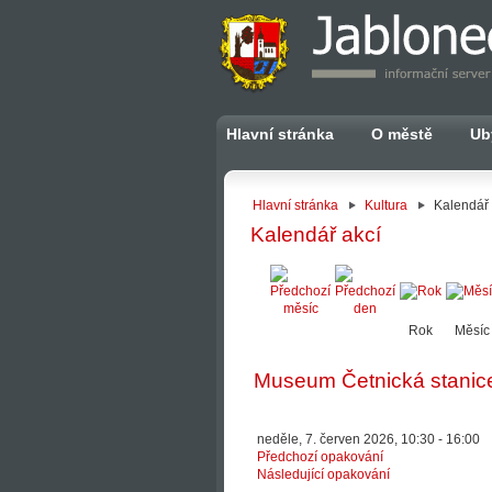
Hlavní stránka
O městě
Ub
Hlavní stránka
Kultura
Kalendář 
Kalendář akcí
Rok
Měsíc
Museum Četnická stanic
neděle, 7. červen 2026, 10:30 - 16:00
Předchozí opakování
Následující opakování