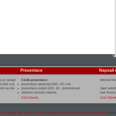
Prezentace
Napsali 
.cz zahájil
Ceník prezentace:
Internet ře
m bylo a je
prezentace ubytování 660,- Kč / rok
ením na vše
prezentace ostatní 420,- Kč - jednorázově
Jaké sateli
základní záznam zdarma
nad Jizerou
Celý článek...
Celý článek
hov
,
Paseky nad Jizerou
,
Poniklá
,
Rokytnice nad Jizerou
,
Vysoké nad Jizerou
partn