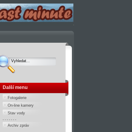
Další menu
Fotogalerie
On-line kamery
Stav vody
- - - - - - -
Archiv zpráv