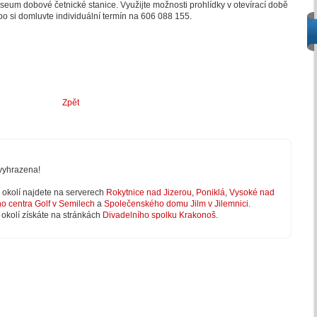
eum dobové četnické stanice. Využijte možnosti prohlídky v otevírací době
o si domluvte individuální termín na 606 088 155.
Zpět
vyhrazena!
 v okolí najdete na serverech
Rokytnice nad Jizerou
,
Poniklá
,
Vysoké nad
ho centra Golf v Semilech
a
Společenského domu Jilm v Jilemnici
.
 okolí získáte na stránkách
Divadelního spolku Krakonoš
.