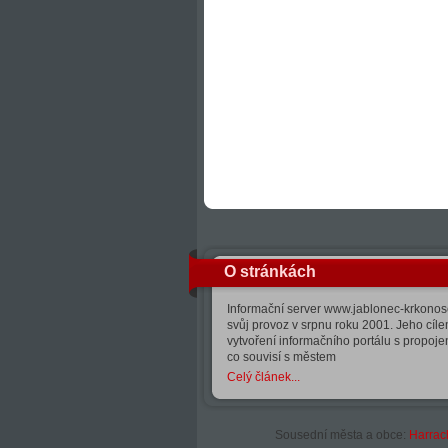
O stránkách
Informační server www.jablonec-krkonose
svůj provoz v srpnu roku 2001. Jeho cíle
vytvoření informačního portálu s propoj
co souvisí s městem
Celý článek...
Sousední města a obce:
Harrac