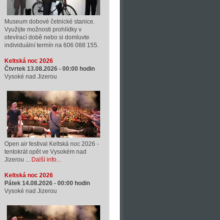
Museum dobové četnické stanice.
Využijte možnosti prohlídky v
otevírací době nebo si domluvte
individuální termín na 606 088 155.
Keltská noc 2026
Čtvrtek 13.08.2026 -
00:00
hodin
Vysoké nad Jizerou
Open air festival Keltská noc 2026 -
tentokrát opět ve Vysokém nad
Jizerou ...
Další info...
Keltská noc 2026
Pátek 14.08.2026 -
00:00
hodin
Vysoké nad Jizerou