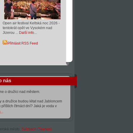
Open air festival Keltská noc 2026 -
tentokrát opět ve Vysokém nad
Jizerou ...
Další info...
Přihlásit RSS Feed
o nás
kne o družici nad městem.
ty a družice budou létat nad Jabloncem
 příštích čtrnáct dní? Jaká je voda v
...
erské město:
Sulzbach (Taunus)