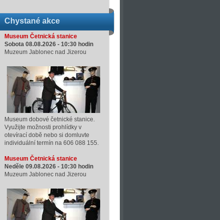
Chystané akce
Museum Četnická stanice
Sobota 08.08.2026 -
10:30
hodin
Muzeum Jablonec nad Jizerou
Museum dobové četnické stanice.
Využijte možnosti prohlídky v
otevírací době nebo si domluvte
individuální termín na 606 088 155.
Museum Četnická stanice
Neděle 09.08.2026 -
10:30
hodin
Muzeum Jablonec nad Jizerou