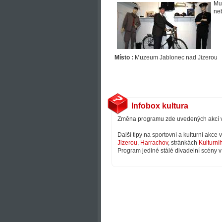
Mus
neb
Místo :
Muzeum Jablonec nad Jizerou
Infobox kultura
Změna programu zde uvedených akcí 
Další tipy na sportovní a kulturní akce
Jizerou
,
Harrachov
, stránkách
Kulturní
Program jediné stálé divadelní scény v