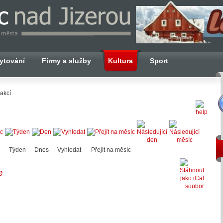
ytování
Firmy a služby
Kultura
Sport
akcí
Týden
Dnes
Vyhledat
Přejít na měsíc
e