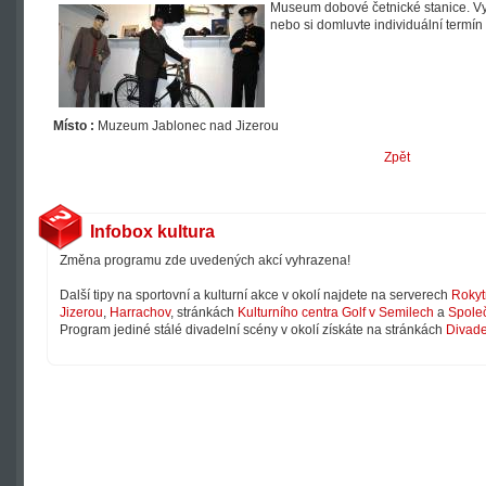
Museum dobové četnické stanice. Vyu
nebo si domluvte individuální termí
Místo :
Muzeum Jablonec nad Jizerou
Zpět
Infobox kultura
Změna programu zde uvedených akcí vyhrazena!
Další tipy na sportovní a kulturní akce v okolí najdete na serverech
Rokyt
Jizerou
,
Harrachov
, stránkách
Kulturního centra Golf v Semilech
a
Společ
Program jediné stálé divadelní scény v okolí získáte na stránkách
Divade