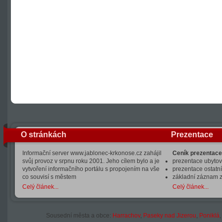
O stránkách
Prezentace
Informační server www.jablonec-krkonose.cz zahájil
Ceník prezentace
svůj provoz v srpnu roku 2001. Jeho cílem bylo a je
prezentace ubytová
vytvoření informačního portálu s propojením na vše
prezentace ostatní
co souvisí s městem
základní záznam 
Celý článek...
Celý článek...
Sousední města a obce:
Harrachov
,
Paseky nad Jizerou
,
Poniklá