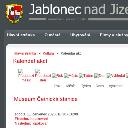
Hlavní stránka
O městě
Ubytování
Firmy a služb
Hlavní stránka
Kultura
Kalendář akcí
Kalendář akcí
Rok
Měsíc
Týden
Dnes
Vyhledat
Museum Četnická stanice
sobota, 11. červenec 2026, 10:30 - 16:00
Předchozí opakování
Následující opakování