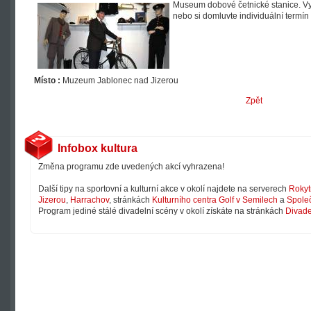
Museum dobové četnické stanice. Vyu
nebo si domluvte individuální termí
Místo :
Muzeum Jablonec nad Jizerou
Zpět
Infobox kultura
Změna programu zde uvedených akcí vyhrazena!
Další tipy na sportovní a kulturní akce v okolí najdete na serverech
Rokyt
Jizerou
,
Harrachov
, stránkách
Kulturního centra Golf v Semilech
a
Společ
Program jediné stálé divadelní scény v okolí získáte na stránkách
Divade