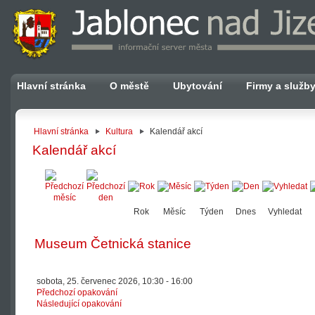
Hlavní stránka
O městě
Ubytování
Firmy a služb
Hlavní stránka
Kultura
Kalendář akcí
Kalendář akcí
Rok
Měsíc
Týden
Dnes
Vyhledat
Museum Četnická stanice
sobota, 25. červenec 2026, 10:30 - 16:00
Předchozí opakování
Následující opakování