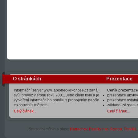
O stránkách
Prezentace
Informační server www.jablonec-krkonose.cz zahájil
Ceník prezentace
svůj provoz v srpnu roku 2001. Jeho cílem bylo a je
prezentace ubytová
vytvoření informačního portálu s propojením na vše
prezentace ostatní
co souvisí s městem
základní záznam 
Celý článek...
Celý článek...
Sousední města a obce:
Harrachov
,
Paseky nad Jizerou
,
Poniklá