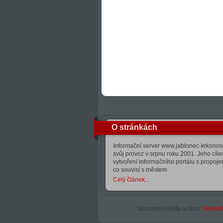
O stránkách
Informační server www.jablonec-krkonose
svůj provoz v srpnu roku 2001. Jeho cíle
vytvoření informačního portálu s propoj
co souvisí s městem
Celý článek...
Sousední města a obce:
Harrac