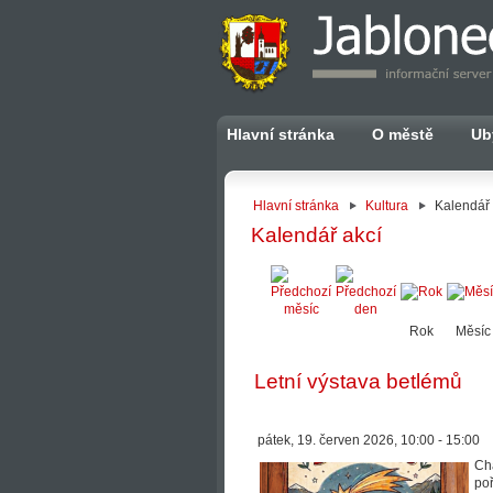
Hlavní stránka
O městě
Ub
Hlavní stránka
Kultura
Kalendář 
Kalendář akcí
Rok
Měsíc
Letní výstava betlémů
pátek, 19. červen 2026, 10:00 - 15:00
Ch
poř