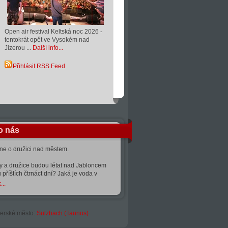
Open air festival Keltská noc 2026 -
tentokrát opět ve Vysokém nad
Jizerou ...
Další info...
Přihlásit RSS Feed
o nás
kne o družici nad městem.
ty a družice budou létat nad Jabloncem
 příštích čtrnáct dní? Jaká je voda v
...
erské město:
Sulzbach (Taunus)