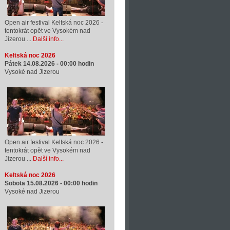
Open air festival Keltská noc 2026 -
tentokrát opět ve Vysokém nad
Jizerou ...
Další info...
Keltská noc 2026
Pátek 14.08.2026 -
00:00
hodin
Vysoké nad Jizerou
Open air festival Keltská noc 2026 -
tentokrát opět ve Vysokém nad
Jizerou ...
Další info...
Keltská noc 2026
Sobota 15.08.2026 -
00:00
hodin
Vysoké nad Jizerou