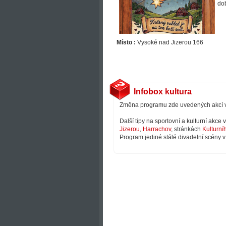
do
Místo :
Vysoké nad Jizerou 166
Infobox kultura
Změna programu zde uvedených akcí 
Další tipy na sportovní a kulturní akce
Jizerou
,
Harrachov
, stránkách
Kulturní
Program jediné stálé divadelní scény v