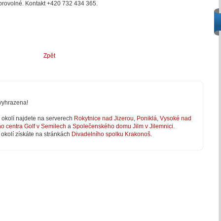
brovolné. Kontakt +420 732 434 365.
Zpět
vyhrazena!
 v okolí najdete na serverech
Rokytnice nad Jizerou
,
Poniklá
,
Vysoké nad
ho centra Golf v Semilech
a
Společenského domu Jilm v Jilemnici
.
 okolí získáte na stránkách
Divadelního spolku Krakonoš
.