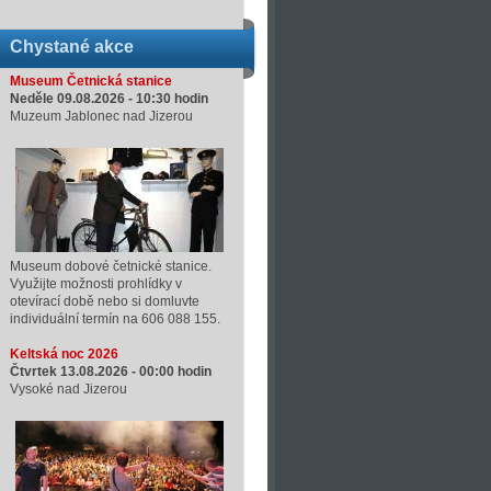
Chystané akce
Museum Četnická stanice
Neděle 09.08.2026 -
10:30
hodin
Muzeum Jablonec nad Jizerou
Museum dobové četnické stanice.
Využijte možnosti prohlídky v
otevírací době nebo si domluvte
individuální termín na 606 088 155.
Keltská noc 2026
Čtvrtek 13.08.2026 -
00:00
hodin
Vysoké nad Jizerou