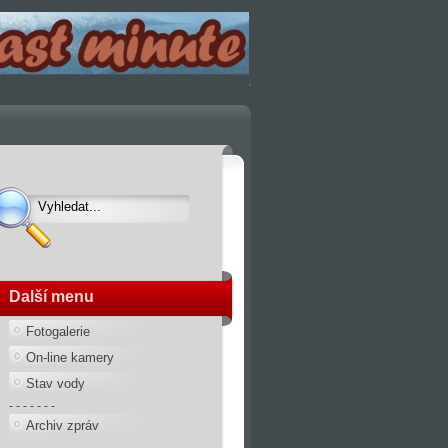
Další menu
Fotogalerie
On-line kamery
Stav vody
- - - - - - -
Archiv zpráv