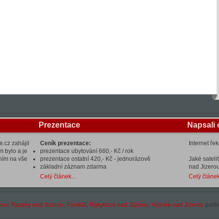
Prezentace
Napsali 
.cz zahájil
Ceník prezentace:
Internet ře
m bylo a je
prezentace ubytování 660,- Kč / rok
ením na vše
prezentace ostatní 420,- Kč - jednorázově
Jaké sateli
základní záznam zdarma
nad Jizerou
Celý článek...
Celý článek
hov
,
Paseky nad Jizerou
,
Poniklá
,
Rokytnice nad Jizerou
,
Vysoké nad Jizerou
partn