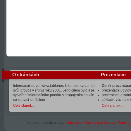
O stránkách
Prezentace
Informační server www.jablonec-krkonose.cz zahájil
Ceník prezentace
svůj provoz v srpnu roku 2001. Jeho cílem bylo a je
prezentace ubytová
vytvoření informačního portálu s propojením na vše
prezentace ostatní
co souvisí s městem
základní záznam 
Celý článek...
Celý článek...
Sousední města a obce:
Harrachov
,
Paseky nad Jizerou
,
Poniklá