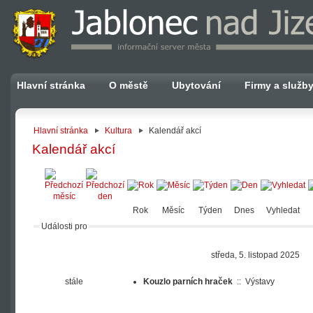
Hlavní stránka
O městě
Ubytování
Firmy a služb
Hlavní stránka
Kultura
Kalendář akcí
Kalendář akcí
Rok
Měsíc
Týden
Dnes
Vyhledat
Události pro
středa, 5. listopad 2025
stále
Kouzlo parních hraček
::
Výstavy