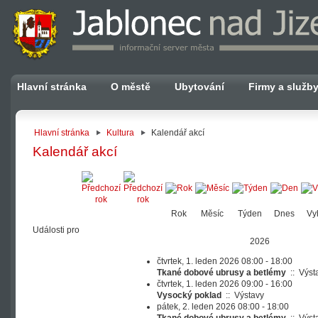
Hlavní stránka
O městě
Ubytování
Firmy a služb
Hlavní stránka
Kultura
Kalendář akcí
Kalendář akcí
Rok
Měsíc
Týden
Dnes
Vy
Události pro
2026
čtvrtek, 1. leden 2026 08:00 - 18:00
Tkané dobové ubrusy a betlémy
::
Výst
čtvrtek, 1. leden 2026 09:00 - 16:00
Vysocký poklad
::
Výstavy
pátek, 2. leden 2026 08:00 - 18:00