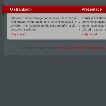
O stránkách
Prezentace
Informační server www.jablonec-krkonose.cz zahájil
Ceník prezentace
svůj provoz v srpnu roku 2001. Jeho cílem bylo a je
prezentace ubytová
vytvoření informačního portálu s propojením na vše
prezentace ostatní
co souvisí s městem
základní záznam 
Celý článek...
Celý článek...
Sousední města a obce:
Harrachov
,
Paseky nad Jizerou
,
Poniklá