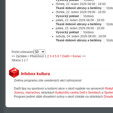
Vysocký poklad
::
Výstavy
čtvrtek, 22. leden 2026 08:00 - 18:00
Tkané dobové ubrusy a betlémy
::
Výst
čtvrtek, 22. leden 2026 09:00 - 16:00
Vysocký poklad
::
Výstavy
pátek, 23. leden 2026 08:00 - 18:00
Tkané dobové ubrusy a betlémy
::
Výst
pátek, 23. leden 2026 09:00 - 16:00
Vysocký poklad
::
Výstavy
sobota, 24. leden 2026 08:00 - 18:00
Tkané dobové ubrusy a betlémy
::
Výst
Počet zobrazení
<<
Začátek
<
Předchozí
1
2
3
4
5
6
7
Další
>
Konec
>>
Strana 1 z 7
Infobox kultura
Změna programu zde uvedených akcí vyhrazena!
Další tipy na sportovní a kulturní akce v okolí najdete na serverech
Rokyt
Jizerou
,
Harrachov
, stránkách
Kulturního centra Golf v Semilech
a
Společ
Program jediné stálé divadelní scény v okolí získáte na stránkách
Divade