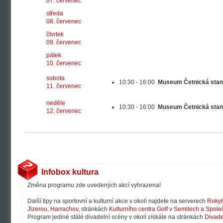
07. červenec
středa
08. červenec
čtvrtek
09. červenec
pátek
10. červenec
sobota
10:30 - 16:00
Museum Četnická stan
11. červenec
neděle
10:30 - 16:00
Museum Četnická stan
12. červenec
Infobox kultura
Změna programu zde uvedených akcí vyhrazena!
Další tipy na sportovní a kulturní akce v okolí najdete na serverech
Rokyt
Jizerou
,
Harrachov
, stránkách
Kulturního centra Golf v Semilech
a
Společ
Program jediné stálé divadelní scény v okolí získáte na stránkách
Divade