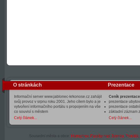
O stránkách
Prezentace
Informační server www.jablonec-krkonose.cz zahájil
Ceník prezentace
svůj provoz v srpnu roku 2001. Jeho cílem bylo a je
prezentace ubytová
vytvoření informačního portálu s propojením na vše
prezentace ostatní
co souvisí s městem
základní záznam 
Celý článek...
Celý článek...
Sousední města a obce:
Harrachov
,
Paseky nad Jizerou
,
Poniklá