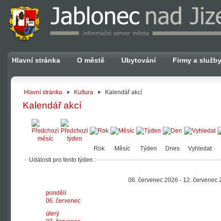
Hlavní stránka
O městě
Ubytování
Firmy a služb
Hlavní stránka
Kultura
Kalendář akcí
Kalendář akcí
Rok
Měsíc
Týden
Dnes
Vyhledat
Události pro tento týden :
06. červenec 2026 - 12. červenec
pondělí
06. červenec
úterý