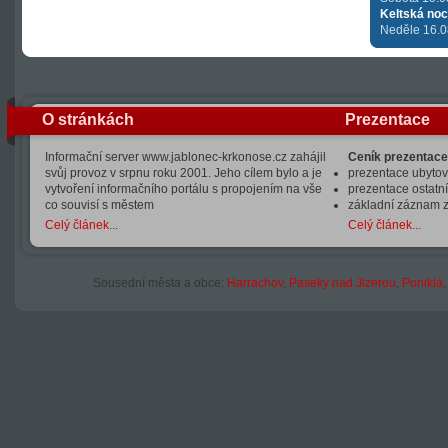
Keltská noc
Neděle 16.0
O stránkách
Prezentace
Informační server www.jablonec-krkonose.cz zahájil
Ceník prezentace
svůj provoz v srpnu roku 2001. Jeho cílem bylo a je
prezentace ubytová
vytvoření informačního portálu s propojením na vše
prezentace ostatní
co souvisí s městem
základní záznam 
Celý článek...
Celý článek...
Sousední města a obce:
Harrachov
,
Paseky nad Jizerou
,
Poniklá