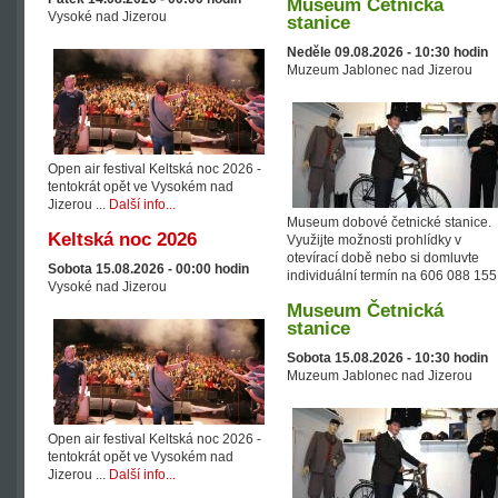
Museum Četnická
Vysoké nad Jizerou
stanice
Neděle 09.08.2026 -
10:30
hodin
Muzeum Jablonec nad Jizerou
Open air festival Keltská noc 2026 -
tentokrát opět ve Vysokém nad
Jizerou ...
Další info...
Museum dobové četnické stanice.
Keltská noc 2026
Využijte možnosti prohlídky v
otevírací době nebo si domluvte
Sobota 15.08.2026 -
00:00
hodin
individuální termín na 606 088 155
Vysoké nad Jizerou
Museum Četnická
stanice
Sobota 15.08.2026 -
10:30
hodin
Muzeum Jablonec nad Jizerou
Open air festival Keltská noc 2026 -
tentokrát opět ve Vysokém nad
Jizerou ...
Další info...