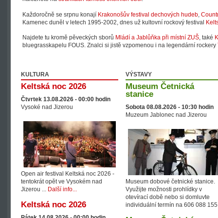
Každoročně se srpnu konají
Krakonošův festival dechových hudeb
,
Countr
Kamenec duněl v letech 1995-2002, dnes už kultovní rockový festival
Kelt
Najdete tu kromě pěveckých sborů
Mládí a Jablůňka při místní ZUŠ
, také
K
bluegrasskapelu FOUS. Znalci si jistě vzpomenou i na legendární rockery
KULTURA
VÝSTAVY
Keltská noc 2026
Museum Četnická
stanice
Čtvrtek 13.08.2026 -
00:00
hodin
Vysoké nad Jizerou
Sobota 08.08.2026 -
10:30
hodin
Muzeum Jablonec nad Jizerou
Open air festival Keltská noc 2026 -
tentokrát opět ve Vysokém nad
Museum dobové četnické stanice.
Jizerou ...
Další info...
Využijte možnosti prohlídky v
otevírací době nebo si domluvte
Keltská noc 2026
individuální termín na 606 088 155
Pátek 14.08.2026 -
00:00
hodin