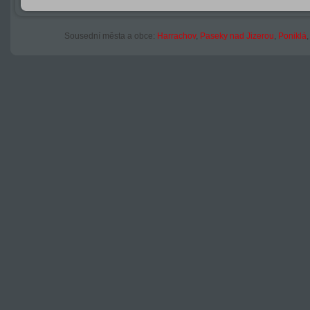
Sousední města a obce:
Harrachov
,
Paseky nad Jizerou
,
Poniklá