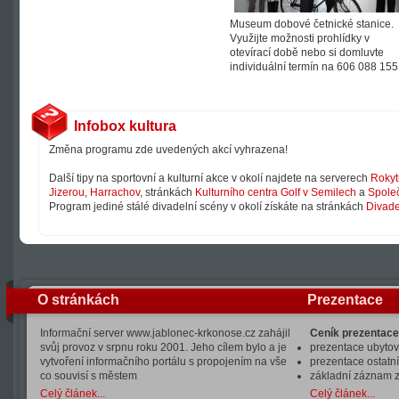
Museum dobové četnické stanice.
Využijte možnosti prohlídky v
otevírací době nebo si domluvte
individuální termín na 606 088 155
Infobox kultura
Změna programu zde uvedených akcí vyhrazena!
Další tipy na sportovní a kulturní akce v okolí najdete na serverech
Rokyt
Jizerou
,
Harrachov
, stránkách
Kulturního centra Golf v Semilech
a
Společ
Program jediné stálé divadelní scény v okolí získáte na stránkách
Divade
O stránkách
Prezentace
Informační server www.jablonec-krkonose.cz zahájil
Ceník prezentace
svůj provoz v srpnu roku 2001. Jeho cílem bylo a je
prezentace ubytová
vytvoření informačního portálu s propojením na vše
prezentace ostatní
co souvisí s městem
základní záznam 
Celý článek...
Celý článek...