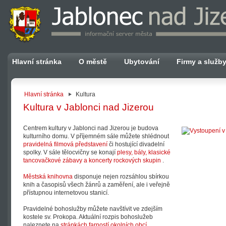
Hlavní stránka
O městě
Ubytování
Firmy a služb
Hlavní stránka
Kultura
Kultura v Jablonci nad Jizerou
Centrem kultury v Jablonci nad Jizerou je budova
kulturního domu. V příjemném sále můžete shlédnout
pravidelná filmová představení
či hostující divadelní
spolky. V sále tělocvičny se konají
plesy, bály, klasické
tancovačkové zábavy a koncerty rockových skupin
.
Městská knihovna
disponuje nejen rozsáhlou sbírkou
knih a časopisů všech žánrů a zaměření, ale i veřejně
přístupnou internetovou stanicí.
Pravidelné bohoslužby můžete navštívit ve zdejším
kostele sv. Prokopa. Aktuální rozpis bohoslužeb
naleznete na
stránkách farností okolních obcí
.