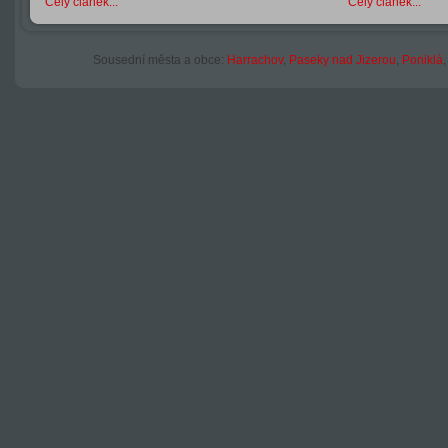
Celý článek...
Celý článek...
Sousední města a obce:
Harrachov
,
Paseky nad Jizerou
,
Poniklá