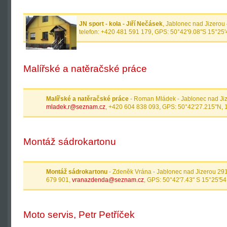
JN sport - kola - Jiří Nečásek
, Jablonec nad Jizerou
telefon: +420 481 591 179, GPS: 50°42'9.08"S 15°25
Malířské a natěračské práce
Malířské a natěračské práce
- Roman Mládek - Jablonec nad Jiz
mladek.r@seznam.cz
, +420 604 838 093, GPS: 50°42'27.215"N, 
Montáž sádrokartonu
Montáž sádrokartonu
- Zdeněk Vrána - Jablonec nad Jizerou 291
679 901,
vranazdenda@seznam.cz
, GPS: 50°42'7.43" S 15°25'54
Moto servis, Petr Petříček