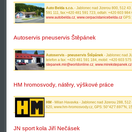
Auto Belda s.r.o.
- Jablonec nad Jizerou 800, 512 43 
591 111, fax:+420 481 591 723, odtah: +420 603 984
www.autobelda.cz
,
www.cerpacistanicebelda.cz
GPS: 
Autoservis pneuservis Štěpánek
Autoservis - pneuservis Štěpánek
- Jablonec nad Ji
telefon a fax: +420 481 591 184, mobil: +420 603 575 
stepanek.mir@worldonline.cz
,
www.mirekstepanek.cz
HM hromosvody, nátěry, výškové práce
HM
- Milan Havavka - Jablonec nad Jizerou 288, 512
620, www.hm-hromosvody.cz, GPS: 50°42'7.697"N, 15
JN sport kola Jiří Nečásek