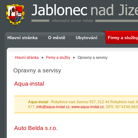
Hlavní stránka
O městě
Ubytování
Firmy a služb
Hlavní stránka
Firmy a služby
Opravny a servisy
Opravny a servisy
Aqua-instal
Aqua-instal
- Rokytnice nad Jizerou 557, 512 44 Rokytnice nad 
877,
info@aqua-instal.cz
,
www.aqua-instal.cz
, GPS: 50°43'46.983
Auto Belda s.r.o.