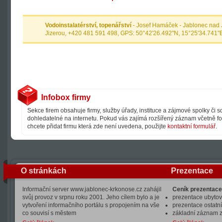
Vodoinstalatérství, topenářství
- Josef Hamáček - Jablonec nad 
Jizerou, +420 481 591 498, GPS: 50°42'26.492"N, 15°25'34.741"
Infobox firmy
Sekce firem obsahuje firmy, služby úřady, instituce a zájmové spolky či 
dohledatelné na internetu. Pokud vás zajímá rozšířený záznam včetně fot
chcete přidat firmu která zde není uvedena, použijte
kontaktní formulář
.
O stránkách
Prezentace
Informační server www.jablonec-krkonose.cz zahájil
Ceník prezentace
svůj provoz v srpnu roku 2001. Jeho cílem bylo a je
prezentace ubytová
vytvoření informačního portálu s propojením na vše
prezentace ostatní
co souvisí s městem
základní záznam 