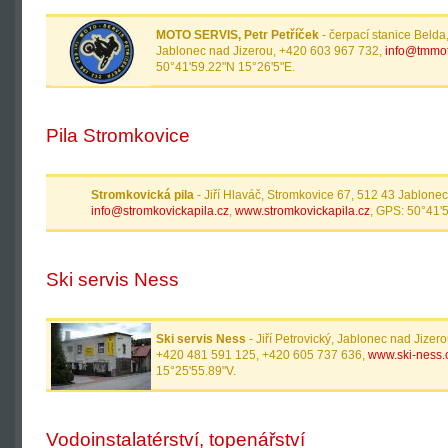
MOTO SERVIS, Petr Petříček
- čerpací stanice Belda
Jablonec nad Jizerou, +420 603 967 732,
info@tmmot
50°41'59.22"N 15°26'5"E.
Pila Stromkovice
Stromkovická pila
- Jiří Hlaváč, Stromkovice 67, 512 43 Jablone
info@stromkovickapila.cz
,
www.stromkovickapila.cz
, GPS: 50°41'
Ski servis Ness
Ski servis Ness
- Jiří Petrovický, Jablonec nad Jize
+420 481 591 125, +420 605 737 636,
www.ski-ness.
15°25'55.89"V.
Vodoinstalatérství, topenářství