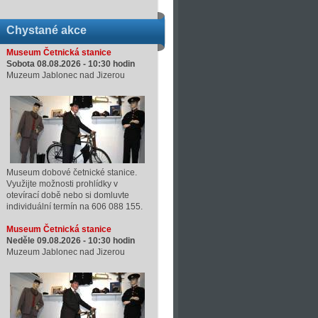
Chystané akce
Museum Četnická stanice
Sobota 08.08.2026 -
10:30
hodin
Muzeum Jablonec nad Jizerou
Museum dobové četnické stanice.
Využijte možnosti prohlídky v
otevírací době nebo si domluvte
individuální termín na 606 088 155.
Museum Četnická stanice
Neděle 09.08.2026 -
10:30
hodin
Muzeum Jablonec nad Jizerou