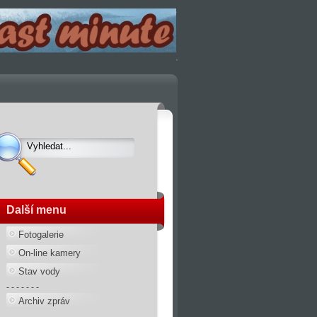
Další menu
Fotogalerie
On-line kamery
Stav vody
- - - - - - -
Archiv zpráv