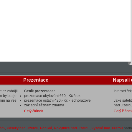
Prezentace
Napsali 
.cz zahájil
Ceník prezentace:
Internet ře
m bylo a je
prezentace ubytování 660,- Kč / rok
ením na vše
prezentace ostatní 420,- Kč - jednorázově
Jaké sateli
základní záznam zdarma
nad Jizerou
Celý článek...
Celý článek
hov
,
Paseky nad Jizerou
,
Poniklá
,
Rokytnice nad Jizerou
,
Vysoké nad Jizerou
partn