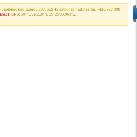
- Jablonec nad Jizerou 607, 512 43 Jablonec nad Jizerou, +420 737 000
am.cz
, GPS: 50°41'59.219"N, 15°25'36.063"E.