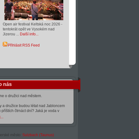
Open air festival Keltská noc 2026 -
tentokrát opět ve Vysokém nad
Jizerou ...
Další info...
Přihlásit RSS Feed
o nás
kne o družici nad městem.
ty a družice budou létat nad Jabloncem
 příštích čtrnáct dní? Jaká je voda v
...
erské město:
Sulzbach (Taunus)