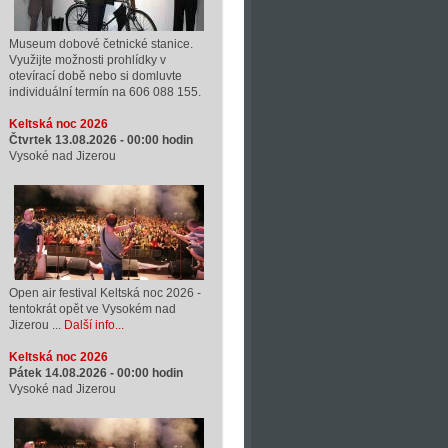
Museum dobové četnické stanice.
Využijte možnosti prohlídky v
otevírací době nebo si domluvte
individuální termín na 606 088 155.
Keltská noc 2026
Čtvrtek 13.08.2026 -
00:00
hodin
Vysoké nad Jizerou
Open air festival Keltská noc 2026 -
tentokrát opět ve Vysokém nad
Jizerou ...
Další info...
Keltská noc 2026
Pátek 14.08.2026 -
00:00
hodin
Vysoké nad Jizerou