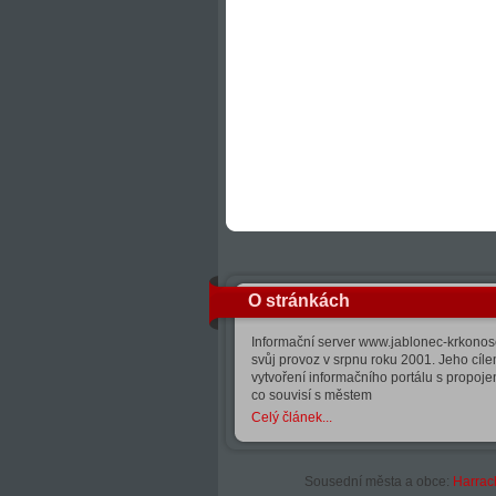
O stránkách
Informační server www.jablonec-krkonose
svůj provoz v srpnu roku 2001. Jeho cíle
vytvoření informačního portálu s propoj
co souvisí s městem
Celý článek...
Sousední města a obce:
Harrac