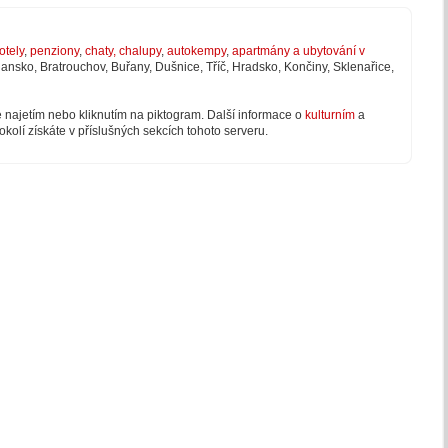
otely
,
penziony
,
chaty, chalupy
,
autokempy
,
apartmány a ubytování v
lansko, Bratrouchov, Buřany, Dušnice, Tříč, Hradsko, Končiny, Sklenařice,
e najetím nebo kliknutím na piktogram. Další informace o
kulturním
a
okolí získáte v příslušných sekcích tohoto serveru.