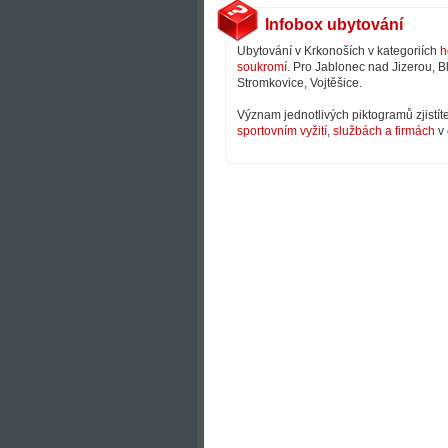
Infobox ubytování
Ubytování v Krkonoších v kategoriích
h
soukromí
. Pro Jablonec nad Jizerou, B
Stromkovice, Vojtěšice.
Význam jednotlivých piktogramů zjistít
sportovním vyžití
,
službách a firmách
v 