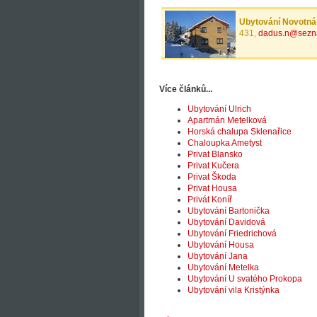
Ubytování Novotná
431,
dadus.n@sezn
Více článků...
Ubytování Ulrich
Apartmán Metelková
Horská chalupa Sklenařice
Chaloupka Ametyst
Privat Blansko
Privat Kučera
Privat Škoda
Privat Housa
Privát Koníř
Ubytování Bartonička
Ubytování Davidová
Ubytování Friedrichová
Ubytování Housa
Ubytování Jana
Ubytování Metelka
Ubytování U svatého Prokopa
Ubytování vila Kristýnka