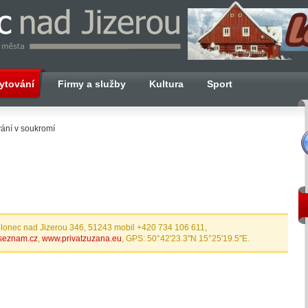
ytování
Firmy a služby
Kultura
Sport
ání v soukromí
lonec nad Jizerou 346, 51243 mobil +420 734 106 611,
seznam.cz
,
www.privatzuzana.eu
, GPS: 50°42'23.3"N 15°25'19.5"E.