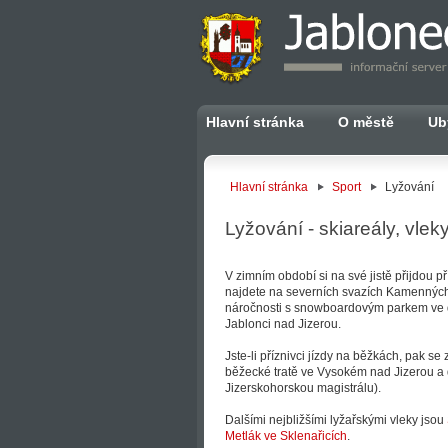
Hlavní stránka
O městě
Ub
Hlavní stránka
Sport
Lyžování
Lyžování - skiareály, vleky
V zimním období si na své jistě přijdou p
najdete na severních svazích Kamenných a
náročnosti s snowboardovým parkem ve 
Jablonci nad Jizerou.
Jste-li příznivci jízdy na běžkách, pak s
běžecké tratě ve Vysokém nad Jizerou a d
Jizerskohorskou magistrálu).
Dalšími nejbližšími lyžařskými vleky jsou
Metlák ve Sklenařicích
.