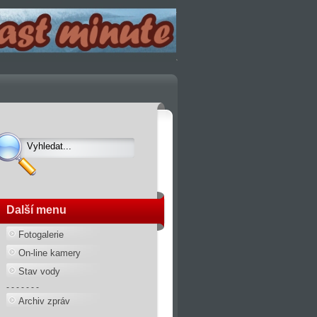
Další menu
Fotogalerie
On-line kamery
Stav vody
- - - - - - -
Archiv zpráv