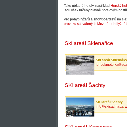
Také některé hotely, například
Horský hot
jsou však určeny hlavně hotelovým host
Pro pohyb lyžařů a snowboardistů na sje
provozu schválených Mezinárodní lyžařs
Ski areál Sklenařice
Ski areál Sklenařic
jencekmetelka@se
SKI areál Šachty
SKI areál Šachty
- 
info@skisachty.cz
,
w