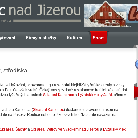
ytování
Firmy a služby
Kultura
Sport
, střediska
říznivci lyžování, snowboardingu a skibobů Nejbližší lyžařské areály a vleky
 Petruškových vrchů. Čekají vás sjezdové a slalomové tratí lehké a střední
dvou lyžařských areálech
Skiareál Kamenec
a
Lyžařské vleky Jarák
přímo v
e z vrcholu Kamence (
Skiareál Kamenec
) dostanete upravenou trasou na
ále na Paseky, Rejdice nebo do Jizerských hor (tyto tratě navazují na
Ski areál Šachty
a
Ski areál Větrov ve Vysokém nad Jizerou
a
Lyžařský vlek