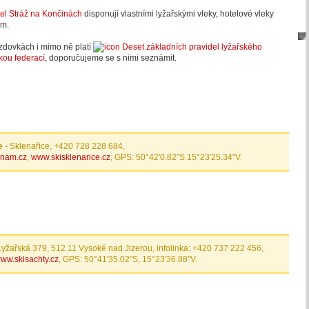
el Stráž na Končinách
disponují vlastními lyžařskými vleky, hotelové vleky
ům.
zdovkách i mimo ně platí
Deset základních pravidel lyžařského
kou federací
, doporučujeme se s nimi seznámit.
e
- Sklenařice, +420 728 228 684,
znam.cz
,
www.skisklenarice.cz
, GPS: 50°42'0.82"S 15°23'25.34"V.
Lyžařská 379, 512 11 Vysoké nad Jizerou, infolinka: +420 737 222 456,
ww.skisachty.cz
, GPS: 50°41'35.02"S, 15°23'36.88"V.