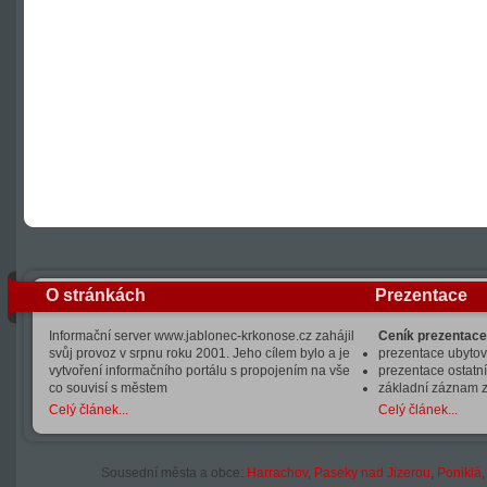
O stránkách
Prezentace
Informační server www.jablonec-krkonose.cz zahájil
Ceník prezentace
svůj provoz v srpnu roku 2001. Jeho cílem bylo a je
prezentace ubytová
vytvoření informačního portálu s propojením na vše
prezentace ostatní
co souvisí s městem
základní záznam 
Celý článek...
Celý článek...
Sousední města a obce:
Harrachov
,
Paseky nad Jizerou
,
Poniklá