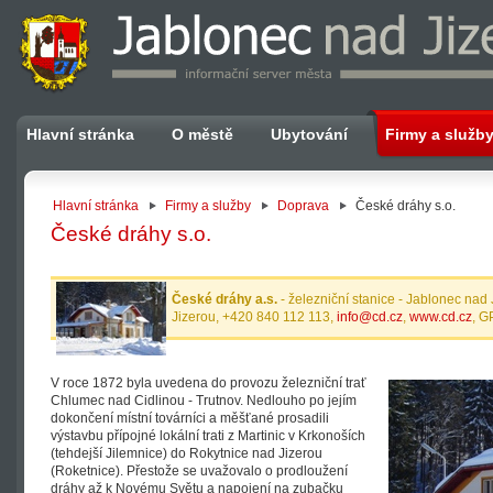
Hlavní stránka
O městě
Ubytování
Firmy a služb
Hlavní stránka
Firmy a služby
Doprava
České dráhy s.o.
České dráhy s.o.
České dráhy a.s.
- železniční stanice - Jablonec nad
Jizerou, +420 840 112 113,
info@cd.cz
,
www.cd.cz
, G
V roce 1872 byla uvedena do provozu železniční trať
Chlumec nad Cidlinou - Trutnov. Nedlouho po jejím
dokončení místní továrníci a měšťané prosadili
výstavbu přípojné lokální trati z Martinic v Krkonoších
(tehdejší Jilemnice) do Rokytnice nad Jizerou
(Roketnice). Přestože se uvažovalo o prodloužení
dráhy až k Novému Světu a napojení na zubačku