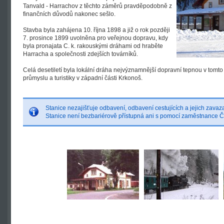
Tanvald - Harrachov z těchto záměrů pravděpodobně z
finančních důvodů nakonec sešlo.
Stavba byla zahájena 10. října 1898 a již o rok později
7. prosince 1899 uvolněna pro veřejnou dopravu, kdy
byla pronajata C. k. rakouskými dráhami od hraběte
Harracha a společnosti zdejších továrníků.
Celá desetiletí byla lokální dráha nejvýznamnější dopravní tepnou v tomto
průmyslu a turistiky v západní části Krkonoš.
Stanice nezajišťuje odbavení, odbavení cestujících a jejich zavaz
Stanice není bezbariérově přístupná ani s pomocí zaměstnance 