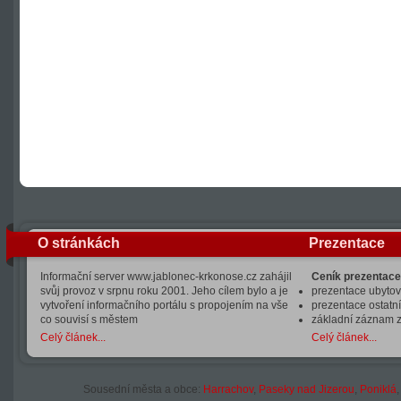
O stránkách
Prezentace
Informační server www.jablonec-krkonose.cz zahájil
Ceník prezentace
svůj provoz v srpnu roku 2001. Jeho cílem bylo a je
prezentace ubytová
vytvoření informačního portálu s propojením na vše
prezentace ostatní
co souvisí s městem
základní záznam 
Celý článek...
Celý článek...
Sousední města a obce:
Harrachov
,
Paseky nad Jizerou
,
Poniklá