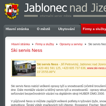
Hlavní stránka
O městě
Ubytování
Firmy a služb
Hlavní stránka
Firmy a služby
Opravny a servisy
Ski servis Ne
Ski servis Ness
Ski servis Ness
- Jiří Petrovický, Jablonec nad Jize
+420 481 591 125, +420 605 737 636,
www.ski-ness.
15°25'55.89"V.
Ski servis Ness nabízí veškeré opravy lyží a snowboardů (včetně broušení
dne. Dále montáže vázání a běžný servis lyží a snowboardů - opravy skluzn
seřizování bezpečnostních vázání na digitálním stroji HUBER DMG 2000.
V půjčovně Ness si můžete zapůjčit veškeré potřeby k lyžování (lyže, snow., 
jednotlivce. Široký výběr značkových lyží (Atomic, Rossignol, Fischer, Stoc