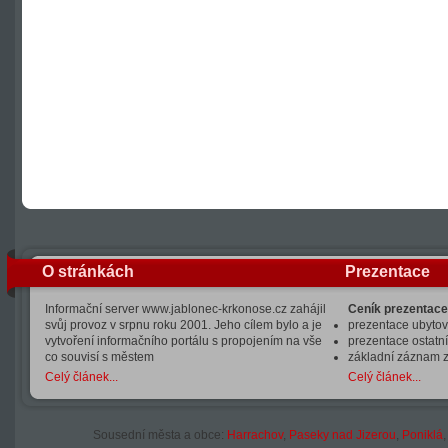
O stránkách
Prezentace
Informační server www.jablonec-krkonose.cz zahájil
Ceník prezentace
svůj provoz v srpnu roku 2001. Jeho cílem bylo a je
prezentace ubytová
vytvoření informačního portálu s propojením na vše
prezentace ostatní
co souvisí s městem
základní záznam 
Celý článek...
Celý článek...
Sousední města a obce:
Harrachov
,
Paseky nad Jizerou
,
Poniklá