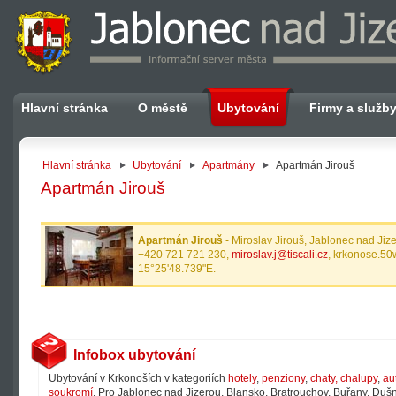
Hlavní stránka
O městě
Ubytování
Firmy a služb
Hlavní stránka
Ubytování
Apartmány
Apartmán Jirouš
Apartmán Jirouš
Apartmán Jirouš
- Miroslav Jirouš, Jablonec nad Jiz
+420 721 721 230,
miroslav.j@tiscali.cz
, krkonose.50
15°25'48.739"E.
Infobox ubytování
Ubytování v Krkonoších v kategoriích
hotely
,
penziony
,
chaty, chalupy
,
au
soukromí
. Pro Jablonec nad Jizerou, Blansko, Bratrouchov, Buřany, Dušni