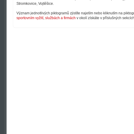
Stromkovice, Vojtěšice.
Význam jednotlivých piktogramů zjistíte najetím nebo kliknutím na pikto
sportovním vyžití
,
službách a firmách
v okolí získáte v příslušných sekcíc