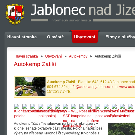
Hlavní stránka
O městě
Ubytování
Firmy a služb
Hlavní stránka
Ubytování
Autokempy
Autokemp Zátiší
Autokemp Zátiší
Autokemp Zátiší
- Blansko 643, 512 43 Jablonec nad 
604 674 824,
info@autocampjablonec.com
,
www.auto
15°25'27.74"E.
Autokemp "Zátiší" je situován na břehu řeky Jizery v
klidné lesnaté okrajové části města. Poloha nabízí pěší
výlety na hřebeny Krkonoš či cyklovýlety, Krkonoše z