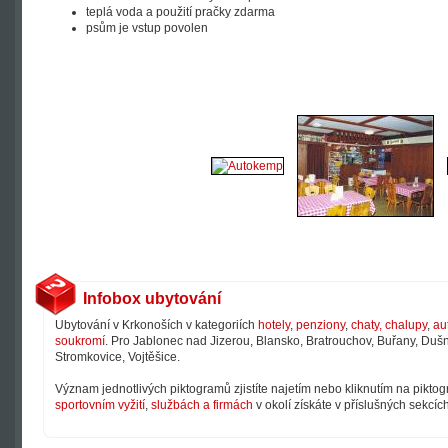
teplá voda a použití pračky zdarma
psům je vstup povolen
Infobox ubytování
Ubytování v Krkonoších v kategoriích
hotely
,
penziony
,
chaty, chalupy
,
au
soukromí
. Pro Jablonec nad Jizerou, Blansko, Bratrouchov, Buřany, Dušni
Stromkovice, Vojtěšice.
Význam jednotlivých piktogramů zjistíte najetím nebo kliknutím na pikto
sportovním vyžití
,
službách a firmách
v okolí získáte v příslušných sekcíc