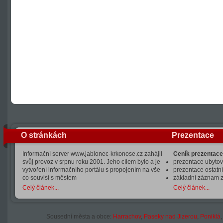
O stránkách
Prezentace
Informační server www.jablonec-krkonose.cz zahájil
Ceník prezentace
svůj provoz v srpnu roku 2001. Jeho cílem bylo a je
prezentace ubytová
vytvoření informačního portálu s propojením na vše
prezentace ostatní
co souvisí s městem
základní záznam 
Celý článek...
Celý článek...
Sousední města a obce:
Harrachov
,
Paseky nad Jizerou
,
Poniklá