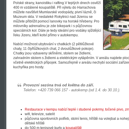
Polské strany, kanoistiku i rafting.V teplých dnech osvěží
400 m vzdálené koupaliště. Při výletu do Harrachova
můžete navštívit Mumlavské vodopády, pivní lázně, či
Muzeum skla. V nedaleké Rokytnici nad Jizerou se
můžete přiblížit pomocí lanovky na horské hřebeny. Pro
milovníky adrenalinu je zde bikepark i s půjčovnou
speciálních kol. Dále je tedy ideální pro vodáky sjíždějící
řeku Jizeru, kteří kotví přímo v autokempu.
Nabízí možnost ubytování v chatkách (2 pětilůžkové
chaty, 11 čtyřlůžkových chat, 2 dvoulůžkové pokoje).
Chatky jsou vybaveny skříněmi, stolem se židlemi,
zahradním stolem s židlemi a elektrickým vytápěním. V areálu najdete plo
včetně elektrických přípojek. Samozřejmě v areálu nechybí sociální zaříze
kuchyňka pro hosty.
Provozní sezóna trvá od května do září.
Telefon: +420 739 066 157 - autokemp (od 1.4. do 30.10.).
Restaurace v kempu nabízí teplé i studené pokrmy, točené pivo, zmr
wifi, televize, satelit
půjčovna sportovních potřeb, stolní tenis, hřiště na volejbal a nohejb
dětské hřiště
do 500 m tenisové kurty a
koupaliště