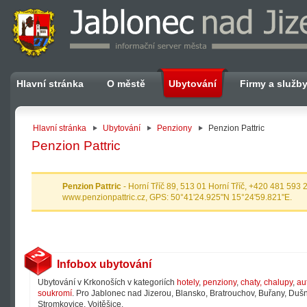
Hlavní stránka
O městě
Ubytování
Firmy a služb
Hlavní stránka
Ubytování
Penziony
Penzion Pattric
Penzion Pattric
Penzion Pattric
- Horní Tříč 89, 513 01 Horní Tříč, +420 481 593
www.penzionpattric.cz, GPS: 50°41'24.925"N 15°24'59.821"E.
Infobox ubytování
Ubytování v Krkonoších v kategoriích
hotely
,
penziony
,
chaty, chalupy
,
au
soukromí
. Pro Jablonec nad Jizerou, Blansko, Bratrouchov, Buřany, Dušni
Stromkovice, Vojtěšice.