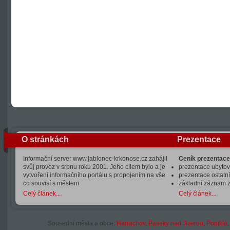
O stránkách
Prezentace
Informační server www.jablonec-krkonose.cz zahájil
Ceník prezentace
svůj provoz v srpnu roku 2001. Jeho cílem bylo a je
prezentace ubytová
vytvoření informačního portálu s propojením na vše
prezentace ostatní
co souvisí s městem
základní záznam 
Celý článek...
Celý článek...
Sousední města a obce:
Harrachov
,
Paseky nad Jizerou
,
Poniklá