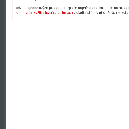
Význam jednotlivých piktogramů zjistíte najetím nebo kliknutím na pikto
sportovním vyžití
,
službách a firmách
v okolí získáte v příslušných sekcíc