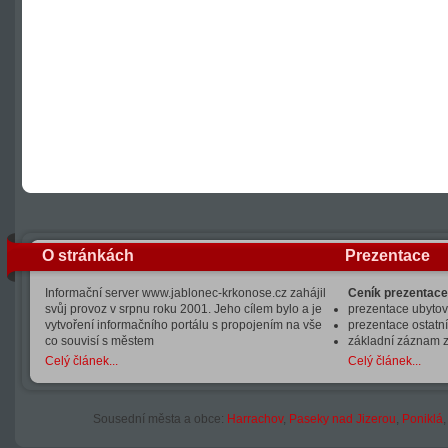
O stránkách
Prezentace
Informační server www.jablonec-krkonose.cz zahájil
Ceník prezentace
svůj provoz v srpnu roku 2001. Jeho cílem bylo a je
prezentace ubytová
vytvoření informačního portálu s propojením na vše
prezentace ostatní
co souvisí s městem
základní záznam 
Celý článek...
Celý článek...
Sousední města a obce:
Harrachov
,
Paseky nad Jizerou
,
Poniklá