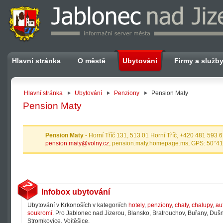
Hlavní stránka
O městě
Ubytování
Firmy a služb
Hlavní stránka
Ubytování
Penziony
Pension Maty
Pension Maty
Pension Maty
- Horní Tříč 131, 513 01 Horní Tříč, +420 481 593 
pension.maty@volny.cz
, pension.maty.homepage.ms, GPS: 50°41
Infobox ubytování
Ubytování v Krkonoších v kategoriích
hotely
,
penziony
,
chaty, chalupy
,
au
soukromí
. Pro Jablonec nad Jizerou, Blansko, Bratrouchov, Buřany, Dušni
Stromkovice, Vojtěšice.