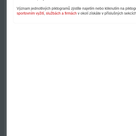
Význam jednotlivých piktogramů zjistíte najetím nebo kliknutím na pikto
sportovním vyžití
,
službách a firmách
v okolí získáte v příslušných sekcíc