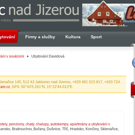
ytování
Firmy a služby
Kultura
Sport
ání v soukromí
Ubytování Davidová
klenařice 145, 512 43 Jablonec nad Jizerou, +420 481 523 817, +420 724
nam.cz
, GPS: 50°43'5.261"N, 15°22'44.013"E.
otely
,
penziony
,
chaty, chalupy
,
autokempy
,
apartmány a ubytování v
lansko, Bratrouchov, Buřany, Dušnice, Tříč, Hradsko, Končiny, Sklenařice,