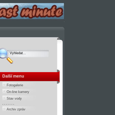
Další menu
Fotogalerie
On-line kamery
Stav vody
- - - - - - -
Archiv zpráv