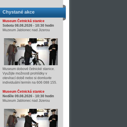
Chystané akce
Museum Četnická stanice
Sobota 08.08.2026 -
10:30
hodin
Muzeum Jablonec nad Jizerou
Museum dobové četnické stanice.
Využijte možnosti prohlídky v
otevírací době nebo si domluvte
individuální termín na 606 088 155.
Museum Četnická stanice
Neděle 09.08.2026 -
10:30
hodin
Muzeum Jablonec nad Jizerou