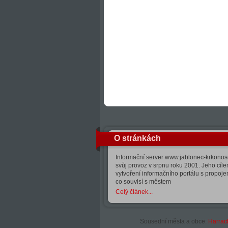
O stránkách
Informační server www.jablonec-krkonose
svůj provoz v srpnu roku 2001. Jeho cíle
vytvoření informačního portálu s propoj
co souvisí s městem
Celý článek...
Sousední města a obce:
Harrac