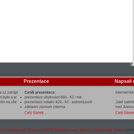
Prezentace
Napsali 
.cz zahájil
Ceník prezentace:
Internet ře
m bylo a je
prezentace ubytování 660,- Kč / rok
ením na vše
prezentace ostatní 420,- Kč - jednorázově
Jaké sateli
základní záznam zdarma
nad Jizerou
Celý článek...
Celý článek
hov
,
Paseky nad Jizerou
,
Poniklá
,
Rokytnice nad Jizerou
,
Vysoké nad Jizerou
partn