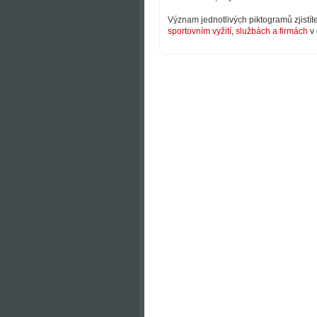
Význam jednotlivých piktogramů zjistít
sportovním vyžití
,
službách a firmách
v 