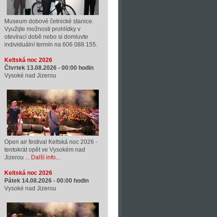
Museum dobové četnické stanice.
Využijte možnosti prohlídky v
otevírací době nebo si domluvte
individuální termín na 606 088 155.
Keltská noc 2026
Čtvrtek 13.08.2026 -
00:00
hodin
Vysoké nad Jizerou
Open air festival Keltská noc 2026 -
tentokrát opět ve Vysokém nad
Jizerou ...
Další info...
Keltská noc 2026
Pátek 14.08.2026 -
00:00
hodin
Vysoké nad Jizerou