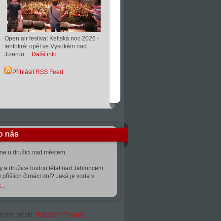
Open air festival Keltská noc 2026 -
tentokrát opět ve Vysokém nad
Jizerou ...
Další info...
Přihlásit RSS Feed
o nás
kne o družici nad městem.
ty a družice budou létat nad Jabloncem
 příštích čtrnáct dní? Jaká je voda v
...
erské město:
Sulzbach (Taunus)