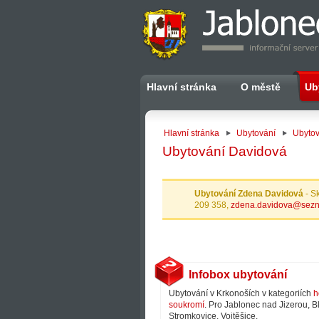
Hlavní stránka
O městě
Ub
Hlavní stránka
Ubytování
Ubytov
Ubytování Davidová
Ubytování Zdena Davidová
- S
209 358,
zdena.davidova@sez
Infobox ubytování
Ubytování v Krkonoších v kategoriích
h
soukromí
. Pro Jablonec nad Jizerou, B
Stromkovice, Vojtěšice.