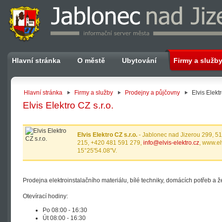
Hlavní stránka
O městě
Ubytování
Firmy a služb
Hlavní stránka
Firmy a služby
Prodejny a půjčovny
Elvis Elektr
Elvis Elektro CZ s.r.o.
Elvis Elektro CZ s.r.o.
- Jablonec nad Jizerou 299, 5
215, +420 481 591 279,
info@elvis-elektro.cz
, www.el
15°25'54.08"V.
Prodejna elektroinstalačního materiálu, bílé techniky, domácích potřeb a 
Otevírací hodiny:
Po 08:00 - 16:30
Út 08:00 - 16:30