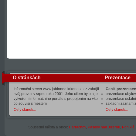
O stránkách
Prezentace
Informační server www.jablonec-krkonose.cz zahájil
Ceník prezentace
svůj provoz v srpnu roku 2001. Jeho cílem bylo a je
prezentace ubytová
vytvoření informačního portálu s propojením na vše
prezentace ostatní
co souvisí s městem
základní záznam 
Celý článek...
Celý článek...
Sousední města a obce:
Harrachov
,
Paseky nad Jizerou
,
Poniklá