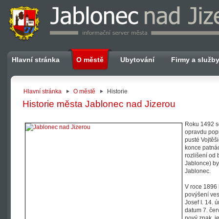
Hlavní stránka
O městě
Ubytování
Firmy a služb
Hlavní stránka
O městě
Historie
Historie města Jablonec nad Jizerou
Roku 1492 s
opravdu popr
pusté Vojtěši
konce patnáct
rozlišení od
Jablonce) b
Jablonec.
V roce 1896 
povýšení ves
Josef I. 14. 
datum 7. čer
nový znak, j