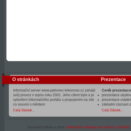
O stránkách
Prezentace
Informační server www.jablonec-krkonose.cz zahájil
Ceník prezentace
svůj provoz v srpnu roku 2001. Jeho cílem bylo a je
prezentace ubytová
vytvoření informačního portálu s propojením na vše
prezentace ostatní
co souvisí s městem
základní záznam 
Celý článek...
Celý článek...
Sousední města a obce:
Harrachov
,
Paseky nad Jizerou
,
Poniklá