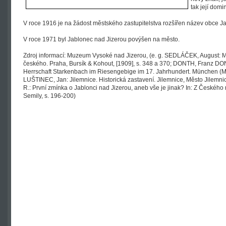
tak její domi
V roce 1916 je na žádost městského zastupitelstva rozšířen název obce J
V roce 1971 byl Jablonec nad Jizerou povýšen na město.
Zdroj informací: Muzeum Vysoké nad Jizerou, (e. g. SEDLÁČEK, August: Mís
českého. Praha, Bursík & Kohout, [1909], s. 348 a 370; DONTH, Franz DO
Herrschaft Starkenbach im Riesengebige im 17. Jahrhundert. München (Mni
LUŠTINEC, Jan: Jilemnice. Historická zastavení. Jilemnice, Město Jilemn
R.: První zmínka o Jablonci nad Jizerou, aneb vše je jinak? In: Z Českého 
Semily, s. 196-200)