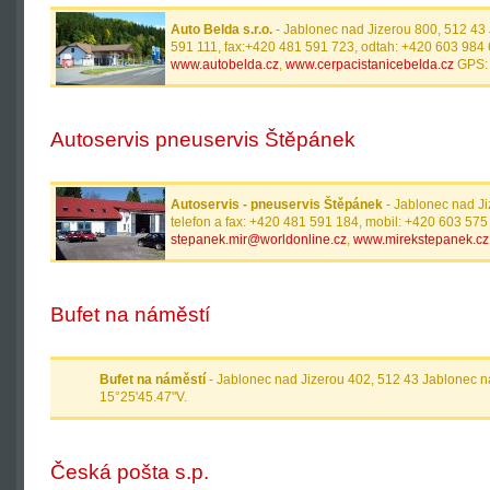
Auto Belda s.r.o.
- Jablonec nad Jizerou 800, 512 43 
591 111, fax:+420 481 591 723, odtah: +420 603 984
www.autobelda.cz
,
www.cerpacistanicebelda.cz
GPS: 
Autoservis pneuservis Štěpánek
Autoservis - pneuservis Štěpánek
- Jablonec nad Ji
telefon a fax: +420 481 591 184, mobil: +420 603 575 
stepanek.mir@worldonline.cz
,
www.mirekstepanek.cz
Bufet na náměstí
Bufet na náměstí
- Jablonec nad Jizerou 402, 512 43 Jablonec n
15°25'45.47"V.
Česká pošta s.p.