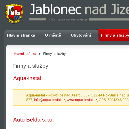
Hlavní stránka
O městě
Ubytování
Firmy a služb
Hlavní stránka
Firmy a služby
Firmy a služby
Aqua-instal
Aqua-instal
- Rokytnice nad Jizerou 557, 512 44 Rokytnice nad 
877,
info@aqua-instal.cz
,
www.aqua-instal.cz
, GPS: 50°43'46.983
Auto Belda s.r.o.