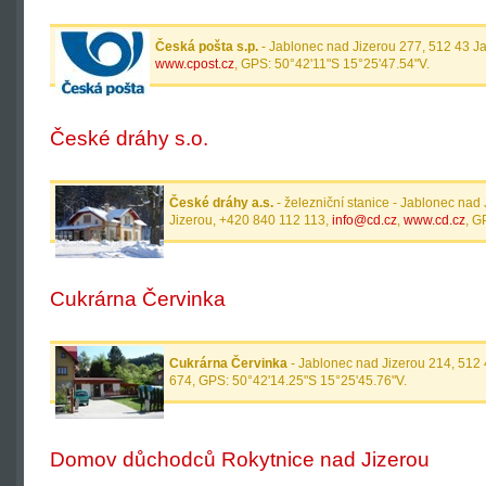
Česká pošta s.p.
- Jablonec nad Jizerou 277, 512 43 J
www.cpost.cz
, GPS: 50°42'11"S 15°25'47.54"V.
České dráhy s.o.
České dráhy a.s.
- železniční stanice - Jablonec nad
Jizerou, +420 840 112 113,
info@cd.cz
,
www.cd.cz
, G
Cukrárna Červinka
Cukrárna Červinka
- Jablonec nad Jizerou 214, 512
674, GPS: 50°42'14.25"S 15°25'45.76"V.
Domov důchodců Rokytnice nad Jizerou