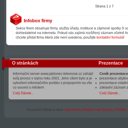
Strana 1 z 7
Infobox firmy
Sekce firem obsahuje firmy, služby úřady, instituce a zájmové spolky či 
dohledatelné na internetu. Pokud vás zajímá rozšířený záznam včetně fot
chcete přidat firmu která zde není uvedena, použijte
kontaktní formulář
.
O stránkách
Prezentace
Informační server www.jablonec-krkonose.cz zahájil
Ceník prezentace
svůj provoz v srpnu roku 2001. Jeho cílem bylo a je
prezentace ubytová
vytvoření informačního portálu s propojením na vše
prezentace ostatní
co souvisí s městem
základní záznam 
Celý článek...
Celý článek...
Sousední města a obce:
Harrachov
,
Paseky nad Jizerou
,
Poniklá