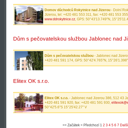
Domov důchodců Rokytnice nad Jizerou
- Dolní Ro
Jizerou, tel: +420 481 553 311, fax: +420 481 553 35
www.ddrokytnice.cz
, GPS: 50°43'13.749"N, 15°25'11.
Dům s pečovatelskou službou Jablonec nad J
Dům s pečovatelskou službou
- Jablonec nad Jizero
+420 481 591 174, GPS: 50°42'4.765"N, 15°26'1.398
Elitex OK s.r.o.
Elitex OK s.r.o.
- Jablonec nad Jizerou 386, 512 43 Ja
+420 481 591 920, fax: +420 481 591 930,
elitexok@e
50°42'5.6"S 15°25'42.27" V
<<
Začátek
<
Předchozí
1
2
3
4
5
6
7
Další