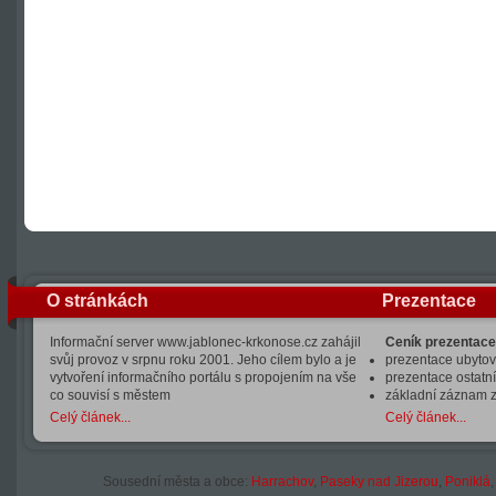
O stránkách
Prezentace
Informační server www.jablonec-krkonose.cz zahájil
Ceník prezentace
svůj provoz v srpnu roku 2001. Jeho cílem bylo a je
prezentace ubytová
vytvoření informačního portálu s propojením na vše
prezentace ostatní
co souvisí s městem
základní záznam 
Celý článek...
Celý článek...
Sousední města a obce:
Harrachov
,
Paseky nad Jizerou
,
Poniklá