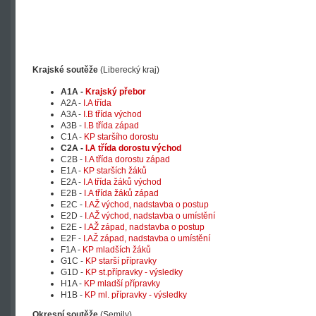
Krajské soutěže
(Liberecký kraj)
A1A -
Krajský přebor
A2A -
I.A třída
A3A -
I.B třída východ
A3B -
I.B třída západ
C1A -
KP staršího dorostu
C2A -
I.A třída dorostu východ
C2B -
I.A třída dorostu západ
E1A -
KP starších žáků
E2A -
I.A třída žáků východ
E2B -
I.A třída žáků západ
E2C -
I.AŽ východ, nadstavba o postup
E2D -
I.AŽ východ, nadstavba o umístění
E2E -
I.AŽ západ, nadstavba o postup
E2F -
I.AŽ západ, nadstavba o umístění
F1A -
KP mladších žáků
G1C -
KP starší přípravky
G1D -
KP st.přípravky - výsledky
H1A -
KP mladší přípravky
H1B -
KP ml. přípravky - výsledky
Okresní soutěže
(Semily)