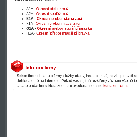
A1A -
Okresní přebor muži
A2A -
Okresní soutěž muži
E1A -
Okresní přebor starší žáci
F1A -
Okresní přebor mladší žáci
G1A -
Okresní přebor starší přípravka
H1A -
Okresní přebor mladší přípravka
Infobox firmy
Sekce firem obsahuje firmy, služby úřady, instituce a zájmové spolky či 
dohledatelné na internetu. Pokud vás zajímá rozšířený záznam včetně fot
chcete přidat firmu která zde není uvedena, použijte
kontaktní formulář
.