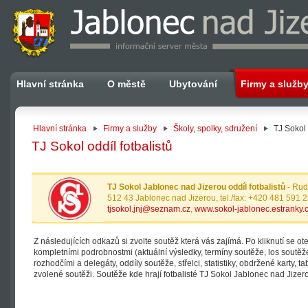
Hlavní stránka
O městě
Ubytování
Firmy a služb
Hlavní stránka
Firmy a služby
Školy, spolky, sdružení
TJ Sokol 
TJ Sokol oddíl fotbalistů
TJ Sokol Jablonec nad Jizerou oddíl fotbalistů
- Rud
512 43 Jablonec nad Jizerou, tel./fax: +420 481 591 
tjsokol.jnj@seznam.cz
,
www.sokol-jablonec.estranky.
Z následujících odkazů si zvolte soutěž která vás zajímá. Po kliknutí se o
kompletními podrobnostmi (aktuální výsledky, termíny soutěže, los soutěž
rozhodčími a delegáty, oddíly soutěže, střelci, statistiky, obdržené karty, ta
zvolené soutěži. Soutěže kde hrají fotbalisté TJ Sokol Jablonec nad Jize