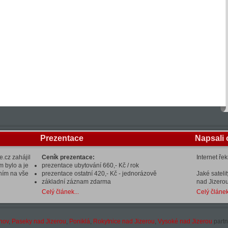
Prezentace
Napsali 
.cz zahájil
Ceník prezentace:
Internet ře
m bylo a je
prezentace ubytování 660,- Kč / rok
ením na vše
prezentace ostatní 420,- Kč - jednorázově
Jaké sateli
základní záznam zdarma
nad Jizerou
Celý článek...
Celý článek
hov
,
Paseky nad Jizerou
,
Poniklá
,
Rokytnice nad Jizerou
,
Vysoké nad Jizerou
partn