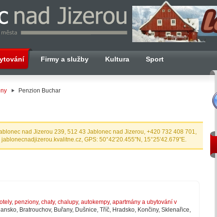
ytování
Firmy a služby
Kultura
Sport
ony
Penzion Buchar
ablonec nad Jizerou 239, 512 43 Jablonec nad Jizerou, +420 732 408 701,
, jablonecnadjizerou.kvalitne.cz, GPS: 50°42'20.455"N, 15°25'42.679"E.
otely
,
penziony
,
chaty, chalupy
,
autokempy
,
apartmány a ubytování v
lansko, Bratrouchov, Buřany, Dušnice, Tříč, Hradsko, Končiny, Sklenařice,