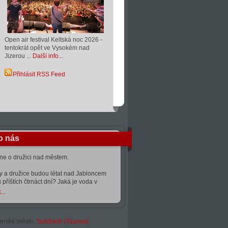
Open air festival Keltská noc 2026 -
tentokrát opět ve Vysokém nad
Jizerou ...
Další info...
Přihlásit RSS Feed
o nás
kne o družici nad městem.
ty a družice budou létat nad Jabloncem
 příštích čtrnáct dní? Jaká je voda v
...
erské město:
Sulzbach (Taunus)