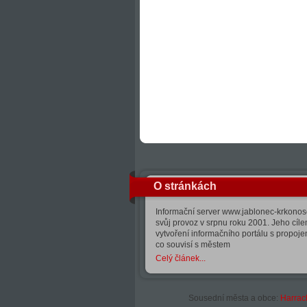
O stránkách
Informační server www.jablonec-krkonose
svůj provoz v srpnu roku 2001. Jeho cíle
vytvoření informačního portálu s propoj
co souvisí s městem
Celý článek...
Sousední města a obce:
Harrac