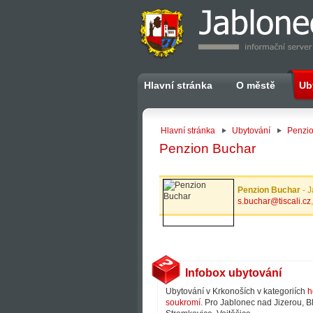
Hlavní stránka
O městě
Ub
Hlavní stránka
Ubytování
Penzi
Penzion Buchar
Penzion Buchar
- J
s.buchar@tiscali.cz
Infobox ubytování
Ubytování v Krkonoších v kategoriích
h
soukromí
. Pro Jablonec nad Jizerou, B