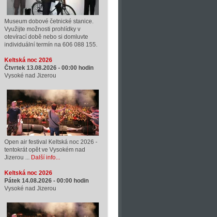
Museum dobové četnické stanice.
Využijte možnosti prohlídky v
otevírací době nebo si domluvte
individuální termín na 606 088 155.
Keltská noc 2026
Čtvrtek 13.08.2026 -
00:00
hodin
Vysoké nad Jizerou
Open air festival Keltská noc 2026 -
tentokrát opět ve Vysokém nad
Jizerou ...
Další info...
Keltská noc 2026
Pátek 14.08.2026 -
00:00
hodin
Vysoké nad Jizerou