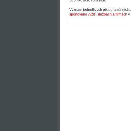
Stromkovice, Vojtěšice.
Význam jednotlivých piktogramů zjistít
sportovním vyžití
,
službách a firmách
v 