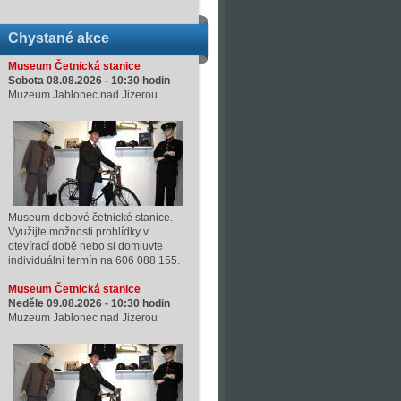
Chystané akce
Museum Četnická stanice
Sobota 08.08.2026 -
10:30
hodin
Muzeum Jablonec nad Jizerou
Museum dobové četnické stanice.
Využijte možnosti prohlídky v
otevírací době nebo si domluvte
individuální termín na 606 088 155.
Museum Četnická stanice
Neděle 09.08.2026 -
10:30
hodin
Muzeum Jablonec nad Jizerou