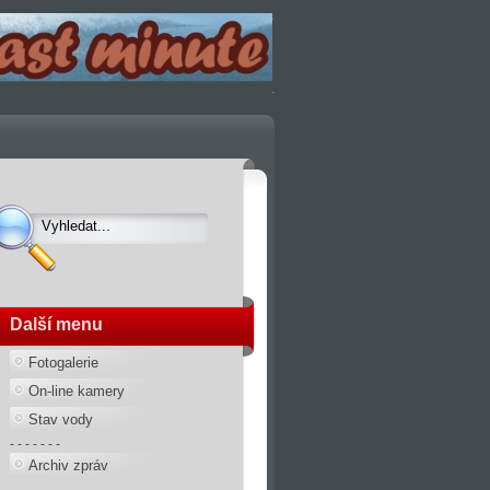
Další menu
Fotogalerie
On-line kamery
Stav vody
- - - - - - -
Archiv zpráv