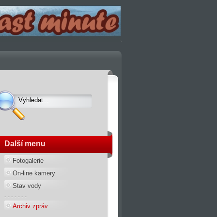
Další menu
Fotogalerie
On-line kamery
Stav vody
- - - - - - -
Archiv zpráv