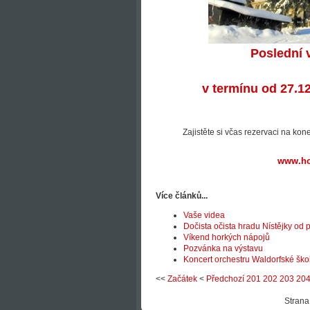
Poslední 
v termínu od 27.1
Zajistěte si včas rezervaci na kon
www.hot
Více článků...
Vaše videa
Dočista očista hradu Nístějky od 
Víkend horkých nápojů
Pozvánka na výstavu
Koncert orchestru Waldorfské ško
<<
Začátek
<
Předchozí
201
202
203
20
Strana