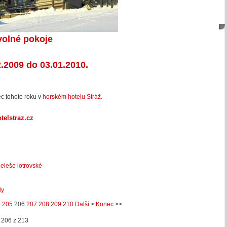
volné pokoje
2.2009 do 03.01.2010.
ec tohoto roku v
horském hotelu Stráž
.
elstraz.cz
peleše lotrovské
ly
4
205
206
207
208
209
210
Další
>
Konec
>>
 206 z 213