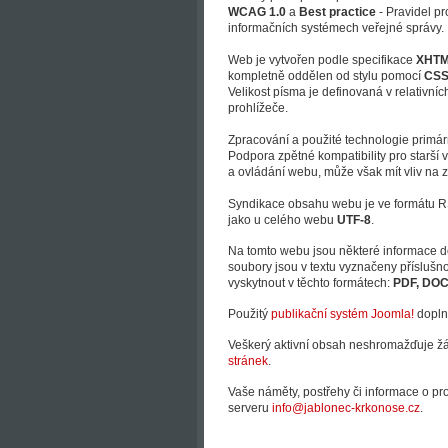
WCAG 1.0
a
Best practice
- Pravidel p
informačních systémech veřejné správy.
Web je vytvořen podle specifikace
XHTML
kompletně oddělen od stylu pomocí
CS
Velikost písma je definovaná v relativn
prohlížeče.
Zpracování a použité technologie primár
Podpora zpětné kompatibility pro starší
a ovládání webu, může však mít vliv na 
Syndikace obsahu webu je ve formátu RS
jako u celého webu
UTF-8
.
Na tomto webu jsou některé informace do
soubory jsou v textu vyznačeny přísluš
vyskytnout v těchto formátech:
PDF, DOC,
Použitý
publikační systém Joomla!
dopln
Veškerý aktivní obsah neshromažďuje ž
stránek
.
Vaše náměty, postřehy či informace o pr
serveru
info@jablonec-krkonose.cz
.