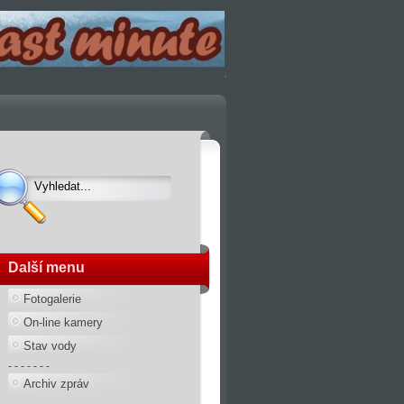
Další menu
Fotogalerie
On-line kamery
Stav vody
- - - - - - -
Archiv zpráv