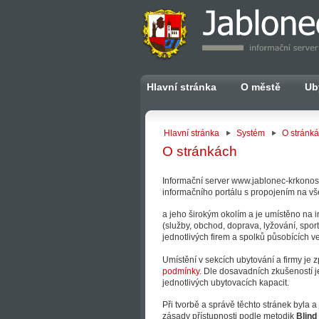
Hlavní stránka
O městě
Ub
Hlavní stránka
Systém
O stránk
O stránkách
Informační server www.jablonec-krkonose.
informačního portálu s propojením na vš
a jeho širokým okolím a je umístěno na in
(služby, obchod, doprava, lyžování, sport,
jednotlivých firem a spolků působících ve
Umístění v sekcích ubytování a firmy je 
podmínky
. Dle dosavadních zkušeností j
jednotlivých ubytovacích kapacit.
Při tvorbě a správě těchto stránek byla 
zásady přístupnosti podle metodik
Blind