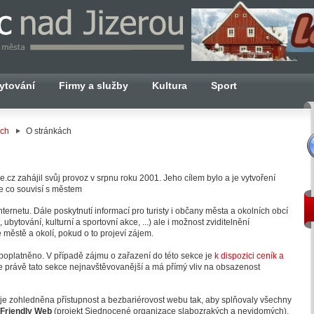
ytování
Firmy a služby
Kultura
Sport
ách
O stránkách
cz zahájil svůj provoz v srpnu roku 2001. Jeho cílem bylo a je vytvoření
e co souvisí s městem
ternetu. Dále poskytnutí informací pro turisty i občany města a okolních obcí
 ubytování, kulturní a sportovní akce, ...) ale i možnost zviditelnění
 městě a okolí, pokud o to projeví zájem.
zpoplatněno. V případě zájmu o zařazení do této sekce je
k dispozici ceník a
e právě tato sekce nejnavštěvovanější a má přímý vliv na obsazenost
a je zohledněna přístupnost a bezbariérovost webu tak, aby splňovaly všechny
 Friendly Web
(projekt Sjednocené organizace slabozrakých a nevidomých),