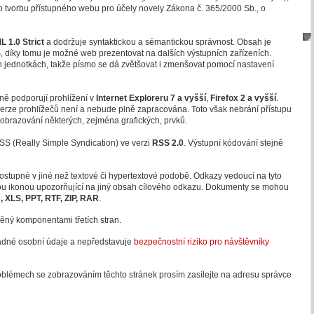
ro tvorbu přístupného webu pro účely novely Zákona č. 365/2000 Sb., o
 1.0 Strict
a dodržuje syntaktickou a sémantickou správnost. Obsah je
S
, díky tomu je možné web prezentovat na dalších výstupních zařízeních.
ích jednotkách, takže písmo se dá zvětšovat i zmenšovat pomocí nastavení
ně podporují prohlížení v
Internet Exploreru 7
a vyšší
,
Firefox 2 a vyšší
.
 verze prohlížečů není a nebude plně zapracována. Toto však nebrání přístupu
zobrazování některých, zejména grafických, prvků.
S (Really Simple Syndication) ve verzi
RSS 2.0
. Výstupní kódování stejně
stupné v jiné než textové či hypertextové podobě. Odkazy vedoucí na tyto
nou ikonou upozorňující na jiný obsah cílového odkazu. Dokumenty se mohou
 XLS, PPT, RTF, ZIP, RAR
.
ěný komponentami třetích stran.
ádné osobní údaje a nepředstavuje
bezpečnostní riziko pro návštěvníky
oblémech se zobrazováním těchto stránek prosím zasílejte na adresu správce