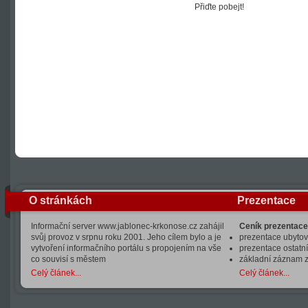
Přiďte pobejt!
O stránkách
Prezentace
Informační server www.jablonec-krkonose.cz zahájil
Ceník prezentace
svůj provoz v srpnu roku 2001. Jeho cílem bylo a je
prezentace ubytová
vytvoření informačního portálu s propojením na vše
prezentace ostatní
co souvisí s městem
základní záznam 
Celý článek...
Celý článek...