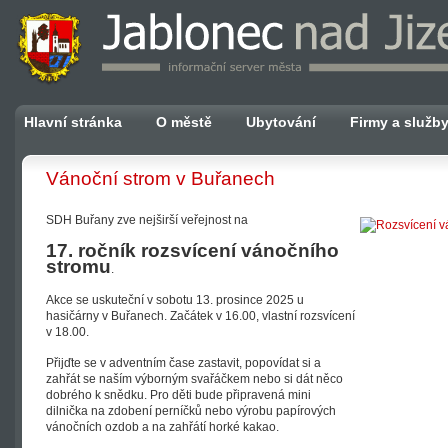
Hlavní stránka
O městě
Ubytování
Firmy a služb
Vánoční strom v Buřanech
SDH Buřany zve nejširší veřejnost na
17. ročník rozsvícení vánočního
stromu
.
Akce se uskuteční v sobotu 13. prosince 2025 u
hasičárny v Buřanech. Začátek v 16.00, vlastní rozsvícení
v 18.00.
Přijďte se v adventním čase zastavit, popovídat si a
zahřát se naším výborným svařáčkem nebo si dát něco
dobrého k snědku. Pro děti bude připravená mini
dilnička na zdobení perníčků nebo výrobu papírových
vánočních ozdob a na zahřátí horké kakao.