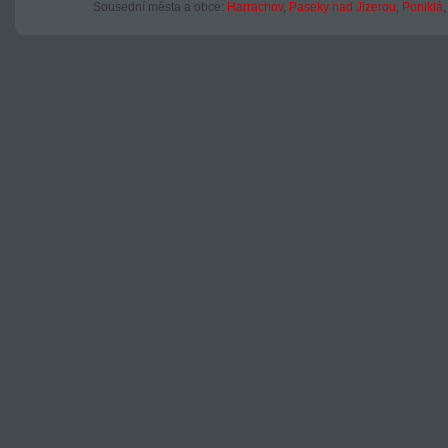
Sousední města a obce:
Harrachov
,
Paseky nad Jizerou
,
Poniklá