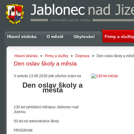
Hlavní stránka
O městě
Ubytování
Firmy a služb
Hlavní stránka
Firmy a služby
Doprava
Den oslav školy a měs
Den oslav školy a města
V sobotu 13.06.2026 jste všichni zváni na
Den oslav školy a
města
130 let vyhlášení městysu Jablonec nad
Jizerou
50 let od rekonstrukce školy
PROGRAM: