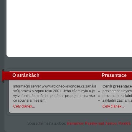
O stránkách
Prezentace
Informační server www.jablonec-krkonose.cz zahájil
Ceník prezentace
svůj provoz v srpnu roku 2001. Jeho cílem bylo a je
prezentace ubytová
vytvoření informačního portálu s propojením na vše
prezentace ostatní
co souvisí s městem
základní záznam 
Celý článek...
Celý článek...
Sousední města a obce:
Harrachov
,
Paseky nad Jizerou
,
Poniklá