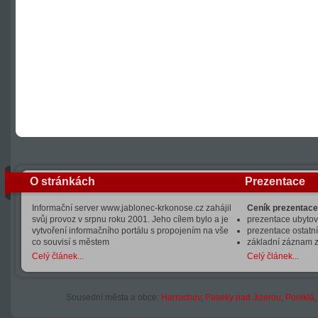
O stránkách
Prezentace
Informační server www.jablonec-krkonose.cz zahájil
Ceník prezentace
svůj provoz v srpnu roku 2001. Jeho cílem bylo a je
prezentace ubytová
vytvoření informačního portálu s propojením na vše
prezentace ostatní
co souvisí s městem
základní záznam 
Celý článek...
Celý článek...
Sousední města a obce:
Harrachov
,
Paseky nad Jizerou
,
Poniklá