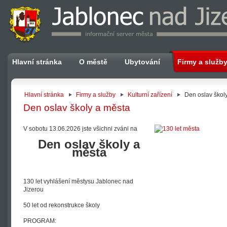
Hlavní stránka
O městě
Ubytování
Firmy a služb
Hlavní stránka
Firmy a služby
Kulturní zařízení
Den oslav škol
Den oslav školy a města
V sobotu 13.06.2026 jste všichni zváni na
Den oslav školy a
města
130 let vyhlášení městysu Jablonec nad
Jizerou
50 let od rekonstrukce školy
PROGRAM: