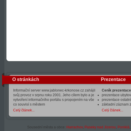
O stránkách
Prezentace
Informační server www.jablonec-krkonose.cz zahájil
Ceník prezentace
svůj provoz v srpnu roku 2001. Jeho cílem bylo a je
prezentace ubytová
vytvoření informačního portálu s propojením na vše
prezentace ostatní
co souvisí s městem
základní záznam 
Celý článek...
Celý článek...
Sousední města a obce:
Harrachov
,
Paseky nad Jizerou
,
Poniklá