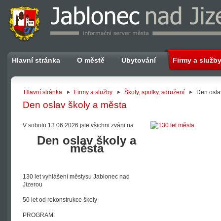
Hlavní stránka
O městě
Ubytování
Firmy a služb
Hlavní stránka
Firmy a služby
Školy, spolky, sdružení
Den osla
Den oslav školy a města
V sobotu 13.06.2026 jste všichni zváni na
Den oslav školy a
města
130 let vyhlášení městysu Jablonec nad
Jizerou
50 let od rekonstrukce školy
PROGRAM: