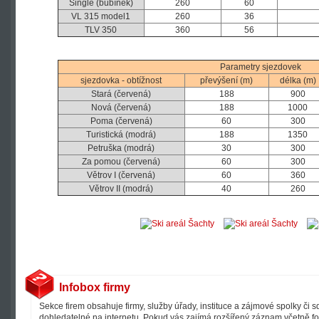
Single (bubínek)
260
60
VL 315 model1
260
36
TLV 350
360
56
Parametry sjezdovek
sjezdovka - obtížnost
převýšení (m)
délka (m)
Stará (červená)
188
900
Nová (červená)
188
1000
Poma (červená)
60
300
Turistická (modrá)
188
1350
Petruška (modrá)
30
300
Za pomou (červená)
60
300
Větrov I (červená)
60
360
Větrov II (modrá)
40
260
Infobox firmy
Sekce firem obsahuje firmy, služby úřady, instituce a zájmové spolky či 
dohledatelné na internetu. Pokud vás zajímá rozšířený záznam včetně fot