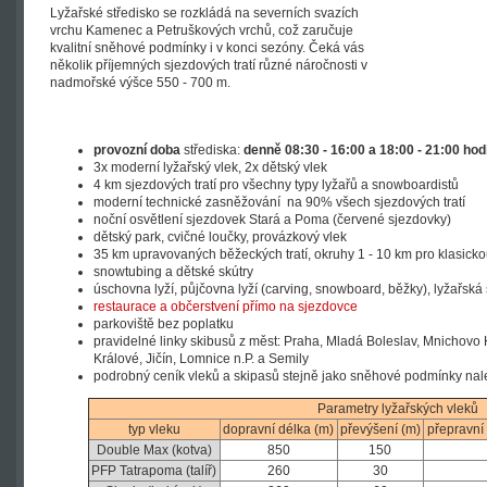
Lyžařské středisko se rozkládá na severních svazích
vrchu Kamenec a Petruškových vrchů, což zaručuje
kvalitní sněhové podmínky i v konci sezóny. Čeká vás
několik příjemných sjezdových tratí různé náročnosti v
nadmořské výšce 550 - 700 m.
provozní doba
střediska:
denně 08:30 - 16:00 a 18:00 - 21:00 hod
3x moderní lyžařský vlek, 2x dětský vlek
4 km sjezdových tratí pro všechny typy lyžařů a snowboardistů
moderní technické zasněžování na 90% všech sjezdových tratí
noční osvětlení sjezdovek Stará a Poma (červené sjezdovky)
dětský park, cvičné loučky, provázkový vlek
35 km upravovaných běžeckých tratí, okruhy 1 - 10 km pro klasicko
snowtubing a dětské skútry
úschovna lyží, půjčovna lyží (carving, snowboard, běžky), lyžařská
restaurace a občerstvení přímo na sjezdovce
parkoviště bez poplatku
pravidelné linky skibusů z měst: Praha, Mladá Boleslav, Mnichovo 
Králové, Jičín, Lomnice n.P. a Semily
podrobný ceník vleků a skipasů stejně jako sněhové podmínky na
Parametry lyžařských vleků
typ vleku
dopravní délka (m)
převýšení (m)
přepravní 
Double Max (kotva)
850
150
PFP Tatrapoma (talíř)
260
30