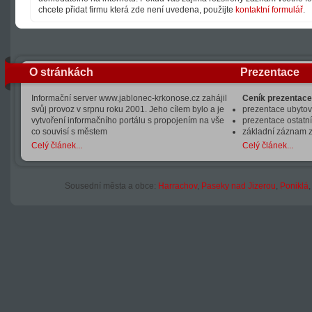
chcete přidat firmu která zde není uvedena, použijte
kontaktní formulář
.
O stránkách
Prezentace
Informační server www.jablonec-krkonose.cz zahájil
Ceník prezentace
svůj provoz v srpnu roku 2001. Jeho cílem bylo a je
prezentace ubytová
vytvoření informačního portálu s propojením na vše
prezentace ostatní
co souvisí s městem
základní záznam 
Celý článek...
Celý článek...
Sousední města a obce:
Harrachov
,
Paseky nad Jizerou
,
Poniklá