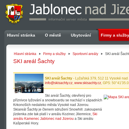
Hlavní stránka
O městě
Ubytování
Firmy a služb
Hlavní stránka
Firmy a služby
Sportovní areály
SKI areál Šach
SKI areál Šachty
SKI areál Šachty
- Lyžařská 379, 512 11 Vysoké nad J
info@skisachty.cz
,
www.skisachty.cz
, GPS: 50°41'35.0
Ski areál Šachty, otevřený pro
příznivce lyžování a snowboardu se nachází v západních
Krkonoších nedaleko města Vysoké nad Jizerou.
Skiareál Šachty je členem sdružení Snowhill. zakoupená
jízdenka zde tak platí i v areálu Kozinec Jilemnice,
Ski
areálu Kamenec Jablonec nad Jizerou
a Ski areálu
Kašperské Hory.