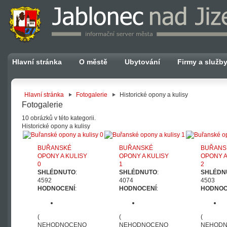
Hlavní stránka
O městě
Ubytování
Firmy a služb
Hlavní stránka
Fotogalerie
Historické opony a kulisy
Fotogalerie
10 obrázků v této kategorii.
Historické opony a kulisy
BUŘANSKÉ
BUŘANSKÉ
BUŘANS
OPONY A KULISY
OPONY A KULISY
OPONY A
0
1
2
SHLÉDNUTO
:
SHLÉDNUTO
:
SHLÉDN
4592
4074
4503
HODNOCENÍ
:
HODNOCENÍ
:
HODNOC
(
(
(
NEHODNOCENO
NEHODNOCENO
NEHOD