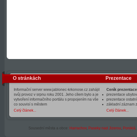
O stránkách
Prezentace
Informační server www.jablonec-krkonose.cz zahájil
Ceník prezentace
svůj provoz v srpnu roku 2001. Jeho cílem bylo a je
prezentace ubytová
vytvoření informačního portálu s propojením na vše
prezentace ostatní
co souvisí s městem
základní záznam 
Celý článek...
Celý článek...
Sousední města a obce:
Harrachov
,
Paseky nad Jizerou
,
Poniklá