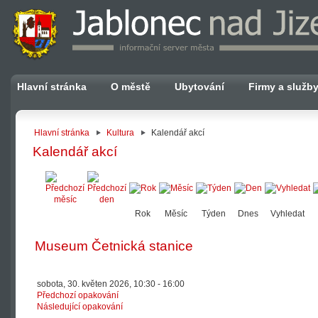
Hlavní stránka
O městě
Ubytování
Firmy a služb
Hlavní stránka
Kultura
Kalendář akcí
Kalendář akcí
Rok
Měsíc
Týden
Dnes
Vyhledat
Museum Četnická stanice
sobota, 30. květen 2026, 10:30 - 16:00
Předchozí opakování
Následující opakování