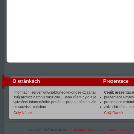
O stránkách
Prezentace
Informační server www.jablonec-krkonose.cz zahájil
Ceník prezentace
svůj provoz v srpnu roku 2001. Jeho cílem bylo a je
prezentace ubytová
vytvoření informačního portálu s propojením na vše
prezentace ostatní
co souvisí s městem
základní záznam 
Celý článek...
Celý článek...
Sousední města a obce:
Harrachov
,
Paseky nad Jizerou
,
Poniklá