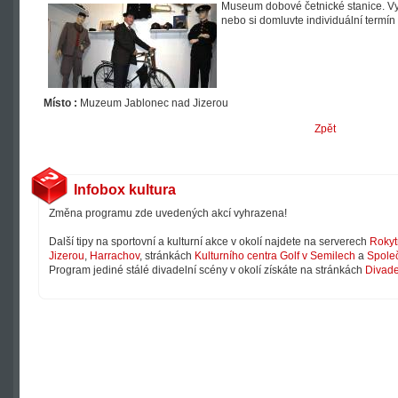
Museum dobové četnické stanice. Vyu
nebo si domluvte individuální termí
Místo :
Muzeum Jablonec nad Jizerou
Zpět
Infobox kultura
Změna programu zde uvedených akcí vyhrazena!
Další tipy na sportovní a kulturní akce v okolí najdete na serverech
Rokyt
Jizerou
,
Harrachov
, stránkách
Kulturního centra Golf v Semilech
a
Společ
Program jediné stálé divadelní scény v okolí získáte na stránkách
Divade