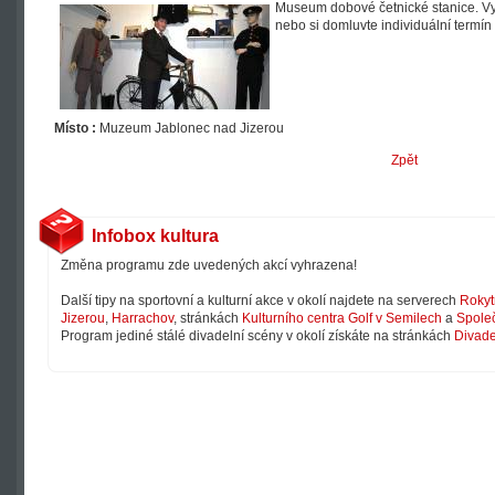
Museum dobové četnické stanice. Vyu
nebo si domluvte individuální termí
Místo :
Muzeum Jablonec nad Jizerou
Zpět
Infobox kultura
Změna programu zde uvedených akcí vyhrazena!
Další tipy na sportovní a kulturní akce v okolí najdete na serverech
Rokyt
Jizerou
,
Harrachov
, stránkách
Kulturního centra Golf v Semilech
a
Společ
Program jediné stálé divadelní scény v okolí získáte na stránkách
Divade