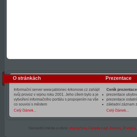
O stránkách
Prezentace
Informační server www.jablonec-krkonose.cz zahájil
Ceník prezentace
svůj provoz v srpnu roku 2001. Jeho cílem bylo a je
prezentace ubytová
vytvoření informačního portálu s propojením na vše
prezentace ostatní
co souvisí s městem
základní záznam 
Celý článek...
Celý článek...
Sousední města a obce:
Harrachov
,
Paseky nad Jizerou
,
Poniklá