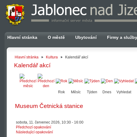
Hlavní stránka
O městě
Ubytování
Firmy a služb
Hlavní stránka
Kultura
Kalendář akcí
Kalendář akcí
Rok
Měsíc
Týden
Dnes
Vyhledat
Museum Četnická stanice
sobota, 11. červenec 2026, 10:30 - 16:00
Předchozí opakování
Následující opakování