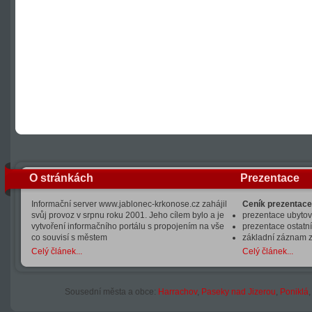
O stránkách
Prezentace
Informační server www.jablonec-krkonose.cz zahájil
Ceník prezentace
svůj provoz v srpnu roku 2001. Jeho cílem bylo a je
prezentace ubytová
vytvoření informačního portálu s propojením na vše
prezentace ostatní
co souvisí s městem
základní záznam 
Celý článek...
Celý článek...
Sousední města a obce:
Harrachov
,
Paseky nad Jizerou
,
Poniklá