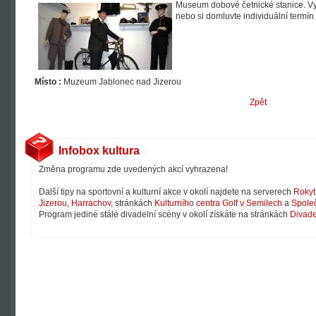
Museum dobové četnické stanice. Vyu
nebo si domluvte individuální termí
Místo :
Muzeum Jablonec nad Jizerou
Zpět
Infobox kultura
Změna programu zde uvedených akcí vyhrazena!
Další tipy na sportovní a kulturní akce v okolí najdete na serverech
Rokyt
Jizerou
,
Harrachov
, stránkách
Kulturního centra Golf v Semilech
a
Společ
Program jediné stálé divadelní scény v okolí získáte na stránkách
Divade