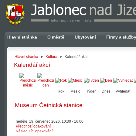
Hlavní stránka
O městě
Ubytování
Firmy a služb
Hlavní stránka
Kultura
Kalendář akcí
Kalendář akcí
Rok
Měsíc
Týden
Dnes
Vyhledat
Museum Četnická stanice
neděle, 19. červenec 2026, 10:30 - 16:00
Předchozí opakování
Následující opakování