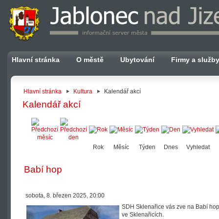
Hlavní stránka
O městě
Ubytování
Firmy a služb
Hlavní stránka
Kultura
Kalendář akcí
Kalendář akcí
Rok
Měsíc
Týden
Dnes
Vyhledat
Babí hop
sobota, 8. březen 2025, 20:00
SDH Sklenařice vás zve na Babí ho
ve Sklenařicích.