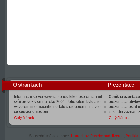
O stránkách
Prezentace
Informační server www.jablonec-krkonose.cz zahájil
Ceník prezentace
svůj provoz v srpnu roku 2001. Jeho cílem bylo a je
prezentace ubytová
vytvoření informačního portálu s propojením na vše
prezentace ostatní
co souvisí s městem
základní záznam 
Celý článek...
Celý článek...
Sousední města a obce:
Harrachov
,
Paseky nad Jizerou
,
Poniklá