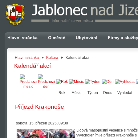
Hlavní stránka
O městě
Ubytování
Firmy a služb
Hlavní stránka
Kultura
Kalendář akcí
Kalendář akcí
Rok
Měsíc
Týden
Dnes
Vyhledat
Příjezd Krakonoše
sobota, 15. březen 2025, 09:30
Lidová masopustní veselice s množstv
vyvrcholením je příjezd Krakonoše s 