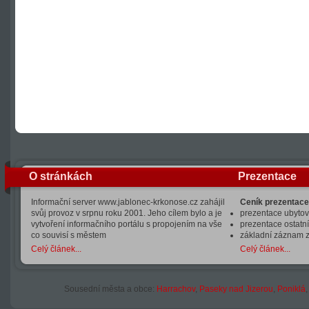
O stránkách
Prezentace
Informační server www.jablonec-krkonose.cz zahájil
Ceník prezentace
svůj provoz v srpnu roku 2001. Jeho cílem bylo a je
prezentace ubytová
vytvoření informačního portálu s propojením na vše
prezentace ostatní
co souvisí s městem
základní záznam 
Celý článek...
Celý článek...
Sousední města a obce:
Harrachov
,
Paseky nad Jizerou
,
Poniklá