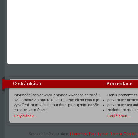
O stránkách
Prezentace
Informační server www.jablonec-krkonose.cz zahájil
Ceník prezentace
svůj provoz v srpnu roku 2001. Jeho cílem bylo a je
prezentace ubytová
vytvoření informačního portálu s propojením na vše
prezentace ostatní
co souvisí s městem
základní záznam 
Celý článek...
Celý článek...
Sousední města a obce:
Harrachov
,
Paseky nad Jizerou
,
Poniklá