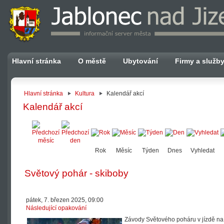
Hlavní stránka
O městě
Ubytování
Firmy a služb
Hlavní stránka
Kultura
Kalendář akcí
Kalendář akcí
Rok
Měsíc
Týden
Dnes
Vyhledat
Světový pohár - skiboby
pátek, 7. březen 2025, 09:00
Následující opakování
Závody Světového poháru v jízdě na 