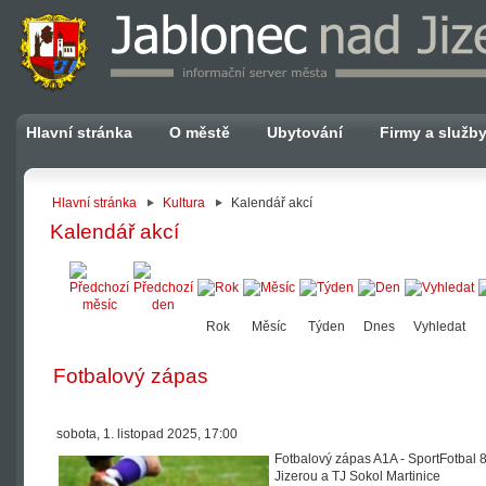
Hlavní stránka
O městě
Ubytování
Firmy a služb
Hlavní stránka
Kultura
Kalendář akcí
Kalendář akcí
Rok
Měsíc
Týden
Dnes
Vyhledat
Fotbalový zápas
sobota, 1. listopad 2025, 17:00
Fotbalový zápas A1A - SportFotbal 
Jizerou a TJ Sokol Martinice