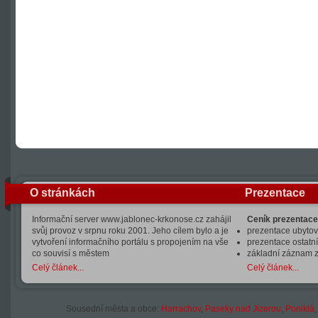
O stránkách
Prezentace
Informační server www.jablonec-krkonose.cz zahájil
Ceník prezentace
svůj provoz v srpnu roku 2001. Jeho cílem bylo a je
prezentace ubytová
vytvoření informačního portálu s propojením na vše
prezentace ostatní
co souvisí s městem
základní záznam 
Celý článek...
Celý článek...
Sousední města a obce:
Harrachov
,
Paseky nad Jizerou
,
Poniklá