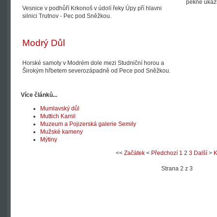
pěkné ukázk
Vesnice v podhůří Krkonoš v údolí řeky Úpy pří hlavni
silnici Trutnov - Pec pod Sněžkou.
Modrý Důl
Horské samoty v Modrém dole mezi Studniční horou a
Širokým hřbetem severozápadně od Pece pod Sněžkou.
Více článků...
Mumlavský důl
Muttich Kamil
Muzeum a Pojizerská galerie Semily
Mužské kameny
Mýtiny
<<
Začátek
<
Předchozí
1
2
3
Další
>
K
Strana 2 z 3