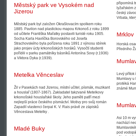
připomíná t
Městský park ve Vysokém nad
lyžařském 
Jizerou
český závod
Vrbata, kter
Městský park byl založen Okrašlovacím spolkem roku
1885. Pavilon nad plastickou mapou Krkonoš z roku 1899
Mrklov
od učitele Františka Mařatky postavili turisté roku 1905.
Socha Karla Havlíčka Borovského od Josefa
Strachovského byla pořízena roku 1891 z výnosu sbírek
Horská osad
jako projev úcty krkonošských horáků. Vysočtí studenti
Předního Ža
pořídili v parku památníky básníků Antonína Sovy (r.1936)
a Viktora Dyka (r.1939).
Mumla
Metelka Věnceslav
Levý přítok
Mumlavy u 
protéká Ha
Žil v Pasekách nad Jizerou, místní učitel, písmák, muzikant
známé Mum
a houslař (1807-1867). Zakladatel takzvané Metelkovy
krkonošské houslařské školy. Jeho paměti patří mezi
nejlepší práce českého písmáctví. Motivy pro svůj román
Mumlav
Zapadlí vlastenci čerpal K. V. Rais právě ze zápisků
Věnceslava Metelky .
Asi 10 m vy
nachází ned
Mladé Buky
Mumlavskéh
pod vodopád