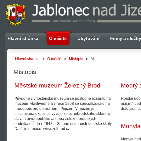
Hlavní stránka
O městě
Ubytování
Firmy a služb
Hlavní stránka
O městě
Místopis
M
Místopis
Městské muzeum Železný Brod
Modrý 
Původně živnostenské muzeum se postupně rozšířilo na
Horské údo
muzeum vlastivědné a v roce 1968 se specializovalo na
m.n.m.) pod 
národopis pro oblast horní Pojizeří. V muzeu je
dolu jsou 
instalovaná expozice vývoje železnobrodského sklářství,
slavná prvorepubliková doba železnobrodských
podnikatelů do r. 1948 a Galerie osobností sklářské školy.
Mohyla
Další informace: www.zelbrod.cz
Mohyla nad