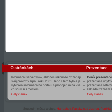
O stránkách
Prezentace
Informační server www.jablonec-krkonose.cz zahájil
Ceník prezentace
svůj provoz v srpnu roku 2001. Jeho cílem bylo a je
prezentace ubytová
vytvoření informačního portálu s propojením na vše
prezentace ostatní
co souvisí s městem
základní záznam 
Celý článek...
Celý článek...
Sousední města a obce:
Harrachov
,
Paseky nad Jizerou
,
Poniklá