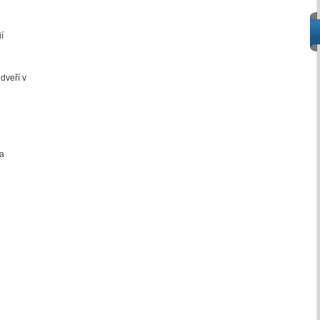
í
dveří v
 a