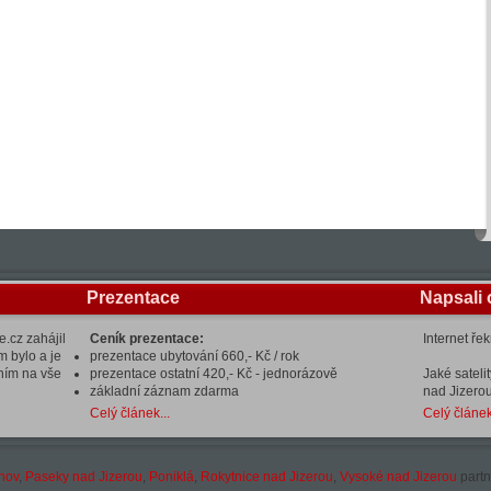
Prezentace
Napsali 
.cz zahájil
Ceník prezentace:
Internet ře
m bylo a je
prezentace ubytování 660,- Kč / rok
ením na vše
prezentace ostatní 420,- Kč - jednorázově
Jaké sateli
základní záznam zdarma
nad Jizerou
Celý článek...
Celý článek
hov
,
Paseky nad Jizerou
,
Poniklá
,
Rokytnice nad Jizerou
,
Vysoké nad Jizerou
partn