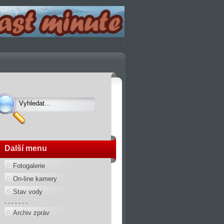
Další menu
Fotogalerie
On-line kamery
Stav vody
- - - - - - -
Archiv zpráv