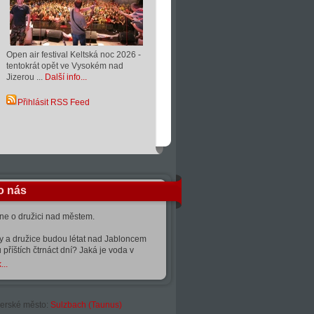
Open air festival Keltská noc 2026 -
tentokrát opět ve Vysokém nad
Jizerou ...
Další info...
Přihlásit RSS Feed
o nás
kne o družici nad městem.
ty a družice budou létat nad Jabloncem
 příštích čtrnáct dní? Jaká je voda v
...
erské město:
Sulzbach (Taunus)