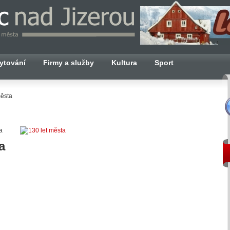
ytování
Firmy a služby
Kultura
Sport
ěsta
na
a