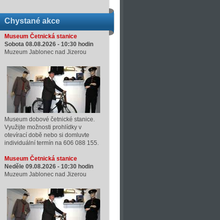
Chystané akce
Museum Četnická stanice
Sobota 08.08.2026 -
10:30
hodin
Muzeum Jablonec nad Jizerou
Museum dobové četnické stanice.
Využijte možnosti prohlídky v
otevírací době nebo si domluvte
individuální termín na 606 088 155.
Museum Četnická stanice
Neděle 09.08.2026 -
10:30
hodin
Muzeum Jablonec nad Jizerou