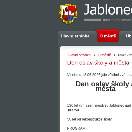
Hlavní stránka
O městě
Ub
Hlavní stránka
O městě
Název m
Den oslav školy a města
V sobotu 13.06.2026 jste všichni zváni 
Den oslav školy 
města
130 let vyhlášení městysu Jablonec nad
Jizerou
50 let od rekonstrukce školy
PROGRAM: