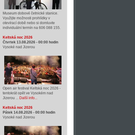
Museum dobové četnické stanice.
Využijte možnosti prohlídky v
otevírací době nebo si domluvte
individuální termín na 606 088 155.
Keltská noc 2026
Čtvrtek 13.08.2026 -
00:00
hodin
Vysoké nad Jizerou
Open air festival Keltská noc 2026 -
tentokrát opět ve Vysokém nad
Jizerou ...
Další info...
Keltská noc 2026
Pátek 14.08.2026 -
00:00
hodin
Vysoké nad Jizerou