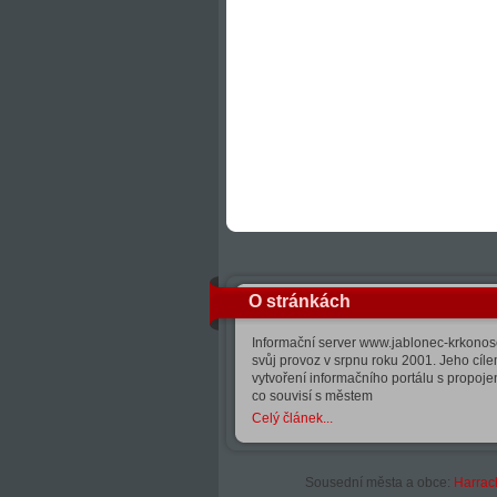
O stránkách
Informační server www.jablonec-krkonose
svůj provoz v srpnu roku 2001. Jeho cíle
vytvoření informačního portálu s propoj
co souvisí s městem
Celý článek...
Sousední města a obce:
Harrac