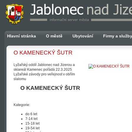
Hlavní stránka
O městě
Ubytování
Firmy a služb
O KAMENECKÝ ŠUTR
Lyžařský oddíl Jablonec nad Jizerou a
skiareál Kamenec pořádá 22.3.2025
Lyžařské závody pro veřejnost v obřím
slalomu
O KAMENECKÝ ŠUTR
Kategorie:
do 6 let
7-14 let
15-18 let
19-54 let