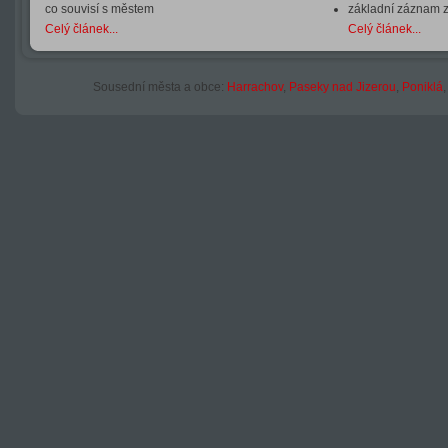
co souvisí s městem
základní záznam 
Celý článek...
Celý článek...
Sousední města a obce:
Harrachov
,
Paseky nad Jizerou
,
Poniklá