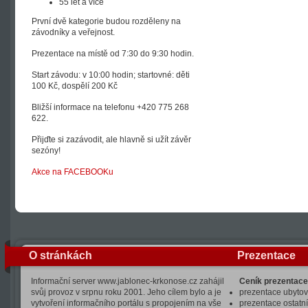
55 let a více
První dvě kategorie budou rozděleny na
závodníky a veřejnost.
Prezentace na místě od 7:30 do 9:30 hodin.
Start závodu: v 10:00 hodin; startovné: děti
100 Kč, dospělí 200 Kč
Bližší informace na telefonu +420 775 268
622.
Přijďte si zazávodit, ale hlavně si užít závěr
sezóny!
Akce na FACEBOOKu
O stránkách
Prezentace
Informační server www.jablonec-krkonose.cz zahájil
Ceník prezentace
svůj provoz v srpnu roku 2001. Jeho cílem bylo a je
prezentace ubytová
vytvoření informačního portálu s propojením na vše
prezentace ostatní