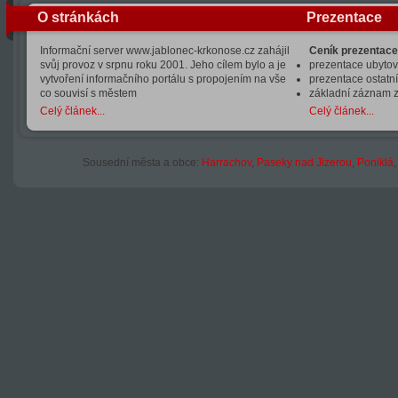
O stránkách
Prezentace
Informační server www.jablonec-krkonose.cz zahájil
Ceník prezentace
svůj provoz v srpnu roku 2001. Jeho cílem bylo a je
prezentace ubytová
vytvoření informačního portálu s propojením na vše
prezentace ostatní
co souvisí s městem
základní záznam 
Celý článek...
Celý článek...
Sousední města a obce:
Harrachov
,
Paseky nad Jizerou
,
Poniklá