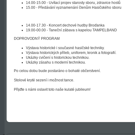
14.00-15.00 - Uvítací projev starosty sboru, zdravice hostů
15.00 - Předávání vyznamenání členům Hasičského sboru
14.00-17.30 - Koncert dechové hudby Broďanka
19.00-00.00 - Taneční zábava s kapelou TAMPELBAND
DOPROVODNÝ PROGRAM
Výstava historické i současné hasičské techniky.
Výstava historických přileb, uniforem, kronik a fotografií.
Ukázky cvičení s historickou technikou.
Ukázky zásahu s moderní technikou.
Po celou dobu bude postaráno o bohaté občerstvení.
Stolové kryté sezení i možnost tance.
Přijďte s námi oslavit toto naše kulaté jubileum!