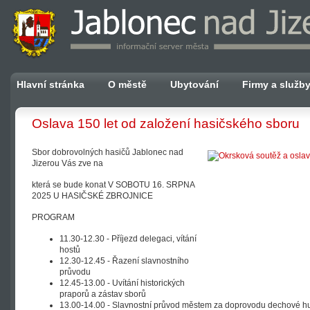
Hlavní stránka
O městě
Ubytování
Firmy a služb
Oslava 150 let od založení hasičského sboru
Sbor dobrovolných hasičů Jablonec nad
Jizerou Vás zve na
která se bude konat V SOBOTU 16. SRPNA
2025 U HASIČSKÉ ZBROJNICE
PROGRAM
11.30-12.30 - Příjezd delegaci, vítání
hostů
12.30-12.45 - Řazení slavnostního
průvodu
12.45-13.00 - Uvítání historických
praporů a zástav sborů
13.00-14.00 - Slavnostní průvod městem za doprovodu dechové 