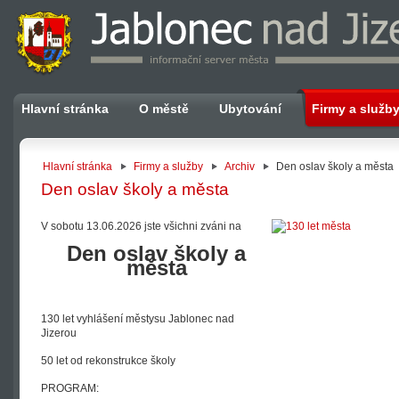
Hlavní stránka
O městě
Ubytování
Firmy a služb
Hlavní stránka
Firmy a služby
Archiv
Den oslav školy a města
Den oslav školy a města
V sobotu 13.06.2026 jste všichni zváni na
Den oslav školy a
města
130 let vyhlášení městysu Jablonec nad
Jizerou
50 let od rekonstrukce školy
PROGRAM: