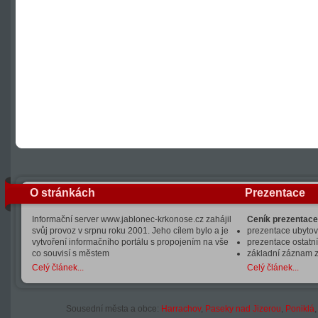
O stránkách
Prezentace
Informační server www.jablonec-krkonose.cz zahájil
Ceník prezentace
svůj provoz v srpnu roku 2001. Jeho cílem bylo a je
prezentace ubytová
vytvoření informačního portálu s propojením na vše
prezentace ostatní
co souvisí s městem
základní záznam 
Celý článek...
Celý článek...
Sousední města a obce:
Harrachov
,
Paseky nad Jizerou
,
Poniklá