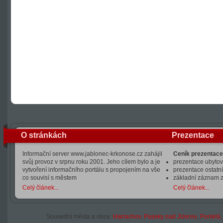
O stránkách
Prezentace
Informační server www.jablonec-krkonose.cz zahájil
Ceník prezentace
svůj provoz v srpnu roku 2001. Jeho cílem bylo a je
prezentace ubytová
vytvoření informačního portálu s propojením na vše
prezentace ostatní
co souvisí s městem
základní záznam 
Celý článek...
Celý článek...
Sousední města a obce:
Harrachov
,
Paseky nad Jizerou
,
Poniklá