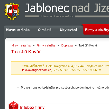
Hlavní stránka
O městě
Ubytování
Firmy a služb
Hlavní stránka
Firmy a služby
Doprava
Taxi Jiří Kovář
Taxi Jiří Kovář
Taxi - Jiří Kovář
- Dolní Rokytnice 404, 512 44 Rokytnice nad Jiz
taxikovar@seznam.cz
, GPS: 50°43.86553'S, 15°26.90065'V
Provoz nonstop taxislužby pro šest osob, po domluvě je možno odv
Infobox firmy