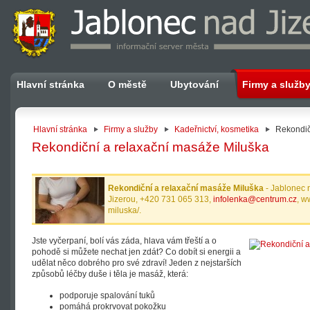
Hlavní stránka
O městě
Ubytování
Firmy a služb
Hlavní stránka
Firmy a služby
Kadeřnictví, kosmetika
Rekondič
Rekondiční a relaxační masáže Miluška
Rekondiční a relaxační masáže Miluška
- Jablonec 
Jizerou, +420 731 065 313,
infolenka@centrum.cz
, w
miluska/.
Jste vyčerpaní, bolí vás záda, hlava vám třeští a o
pohodě si můžete nechat jen zdát? Co dobít si energii a
udělat něco dobrého pro své zdraví! Jeden z nejstarších
způsobů léčby duše i těla je masáž, která:
podporuje spalování tuků
pomáhá prokrvovat pokožku