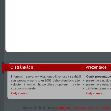
O stránkách
Prezentace
Informační server www.jablonec-krkonose.cz zahájil
Ceník prezentace
svůj provoz v srpnu roku 2001. Jeho cílem bylo a je
prezentace ubytová
vytvoření informačního portálu s propojením na vše
prezentace ostatní
co souvisí s městem
základní záznam 
Celý článek...
Celý článek...
Sousední města a obce:
Harrachov
,
Paseky nad Jizerou
,
Poniklá