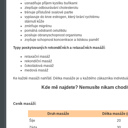
usnadňuje příjem kyslíku buňkami
zlepšuje odbourávání cholesterolu
trénuje příslušné svalové partie
vyplavuje do krve estrogen, který brání rychlému
stárnutí kůže
zmírňuje migrénu
pomáhá odstranit celulitidu
posiluje obranyschopnost organismu
zvyšuje schopnost koncentrace a lidskou paměť
Typy poskytovaných rekondičních a relaxačních masáží:
relaxační masáž
rekondiční masáž
čokoládová masáž
medová masáž
Ke každé masáži nahřátí. Délka masáže je u každého zákazníka individuál
Kde mě najdete? Nemusíte nikam chodit, 
Ceník masáží:
Druh masáže
Délka masáže (
Šíje
20
Záda
30