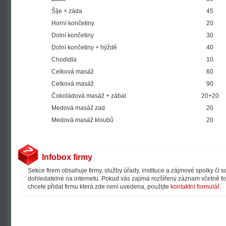
Šíje + záda
45
Horní končetiny
20
Dolní končetiny
30
Dolní končetiny + hýždě
40
Chodidla
10
Celková masáž
60
Celková masáž
90
Čokoládová masáž + zábal
20+20
Medová masáž zad
20
Medová masáž kloubů
20
Infobox firmy
Sekce firem obsahuje firmy, služby úřady, instituce a zájmové spolky či 
dohledatelné na internetu. Pokud vás zajímá rozšířený záznam včetně fot
chcete přidat firmu která zde není uvedena, použijte
kontaktní formulář
.