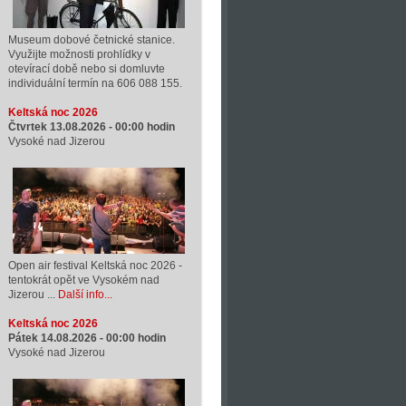
Museum dobové četnické stanice.
Využijte možnosti prohlídky v
otevírací době nebo si domluvte
individuální termín na 606 088 155.
Keltská noc 2026
Čtvrtek 13.08.2026 -
00:00
hodin
Vysoké nad Jizerou
Open air festival Keltská noc 2026 -
tentokrát opět ve Vysokém nad
Jizerou ...
Další info...
Keltská noc 2026
Pátek 14.08.2026 -
00:00
hodin
Vysoké nad Jizerou