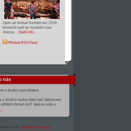
Open air festival Keltská noc 2026 -
tentokrát opět ve Vysokém nad
Jizerou ...
Další info...
Přihlásit RSS Feed
o nás
kne o družici nad městem.
ty a družice budou létat nad Jabloncem
 příštích čtrnáct dní? Jaká je voda v
...
erské město:
Sulzbach (Taunus)