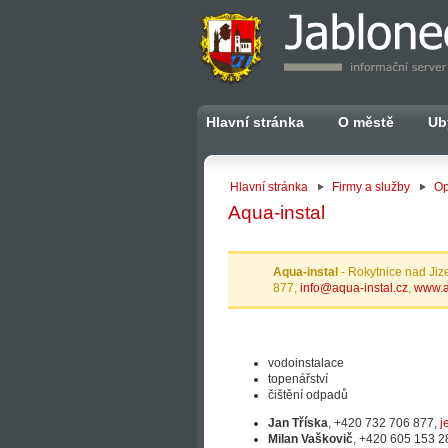
Hlavní stránka
O městě
Ub
Hlavní stránka
Firmy a služby
Op
Aqua-instal
Aqua-instal
- Rokytnice nad Jiz
877,
info@aqua-instal.cz
,
www.a
vodoinstalace
topenářství
čištění odpadů
Jan Tříska
, +420 732 706 877,
j
Milan Vaškovič
, +420 605 153 2