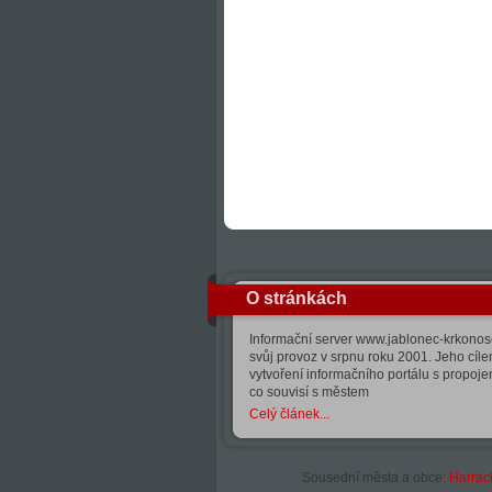
O stránkách
Informační server www.jablonec-krkonose
svůj provoz v srpnu roku 2001. Jeho cíle
vytvoření informačního portálu s propoj
co souvisí s městem
Celý článek...
Sousední města a obce:
Harrac