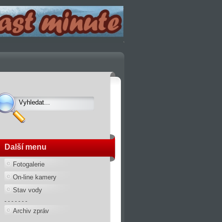
Další menu
Fotogalerie
On-line kamery
Stav vody
- - - - - - -
Archiv zpráv