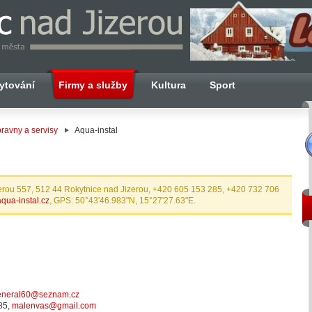
ytování
Firmy a služby
Kultura
Sport
ravny a servisy
Aqua-instal
erou 557, 512 44 Rokytnice nad Jizerou, +420 605 153 285, +420 732 706
qua-instal.cz
, GPS: 50°43'46.983"N, 15°27'27.63"E.
eneral60@seznam.cz
85,
malenvas@gmail.com