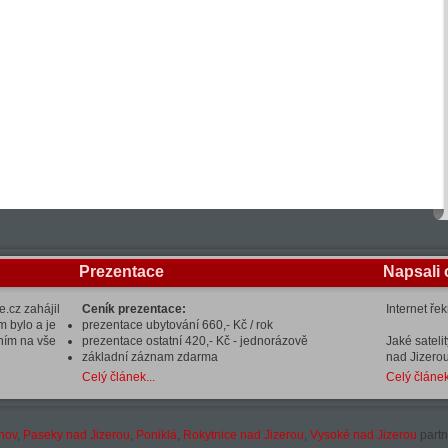
Prezentace
Napsali 
.cz zahájil
Ceník prezentace:
Internet ře
m bylo a je
prezentace ubytování 660,- Kč / rok
ením na vše
prezentace ostatní 420,- Kč - jednorázově
Jaké sateli
základní záznam zdarma
nad Jizerou
Celý článek...
Celý článek
hov
,
Paseky nad Jizerou
,
Poniklá
,
Rokytnice nad Jizerou
,
Vysoké nad Jizerou
partn