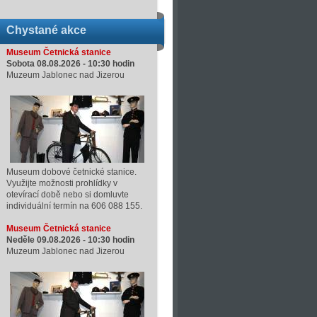
Chystané akce
Museum Četnická stanice
Sobota 08.08.2026 -
10:30
hodin
Muzeum Jablonec nad Jizerou
Museum dobové četnické stanice.
Využijte možnosti prohlídky v
otevírací době nebo si domluvte
individuální termín na 606 088 155.
Museum Četnická stanice
Neděle 09.08.2026 -
10:30
hodin
Muzeum Jablonec nad Jizerou