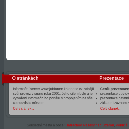
O stránkách
Prezentace
Informační server www.jablonec-krkonose.cz zahájil
Ceník prezentace
svůj provoz v srpnu roku 2001. Jeho cílem bylo a je
prezentace ubytová
vytvoření informačního portálu s propojením na vše
prezentace ostatní
co souvisí s městem
základní záznam 
Celý článek...
Celý článek...
Sousední města a obce:
Harrachov
,
Paseky nad Jizerou
,
Poniklá