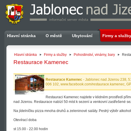
Hlavní stránka
O městě
Ubytování
Firmy a služb
Hlavní stránka
Firmy a služby
Pohostinství, vinárny, bary
Rest
Restaurace Kamenec
Restaurace Kamenec
- Jablonec nad Jizerou 238, 5
006 102, www.facebook.com/restaurace.kamenec, GP
Restauraci Kamenec najdete v klidném prostředí pří
nad Jizerou. Restaurace nabízí 50 míst k sezení a venkovní zastřešené sez
Na jídelníčku pizza mnoha druhů a zeleninové saláty. Pestrý výběr alkohol
Otevírací doba
st 15.00 - 22.00 hodin